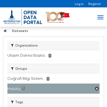
Log in
Register
Datasets
Organizations
Ulaşım Dairesi Başka...
1
Groups
Coğrafi Bilgi Sistem...
1
Mobility
1
Tags