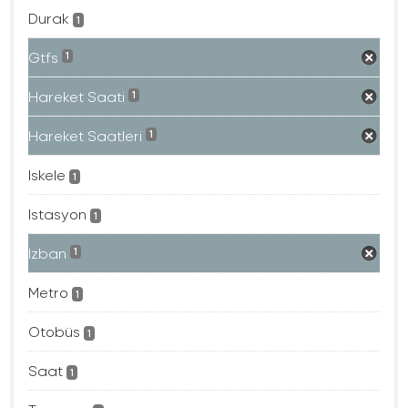
Durak
1
Gtfs
1
Hareket Saati
1
Hareket Saatleri
1
Iskele
1
Istasyon
1
Izban
1
Metro
1
Otobüs
1
Saat
1