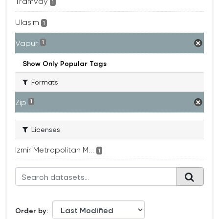
Tramvay
1
Ulaşım
1
Vapur
1
Show Only Popular Tags
Formats
Zip
1
Licenses
Izmir Metropolitan M...
1
Order by