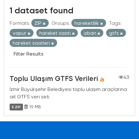
1 dataset found
Formats:
ZIP
Groups:
hareketlilik
Tags:
vapur
hareket saati
izban
gtfs
hareket saatleri
Filter Results
Toplu Ulaşım GTFS Verileri
43
İzmir Büyükşehir Belediyesi toplu ulaşım araçlarına
ait GTFS veri seti
19 MB
5 ZIP