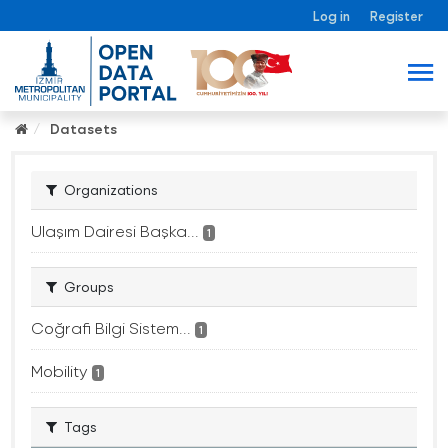
Log in
Register
Datasets
Organizations
Ulaşım Dairesi Başka...
1
Groups
Coğrafi Bilgi Sistem...
1
Mobility
1
Tags