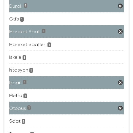
Durak
1
Gtfs
1
Hareket Saati
1
Hareket Saatleri
1
Iskele
1
Istasyon
1
Izban
1
Metro
1
Otobüs
1
Saat
1