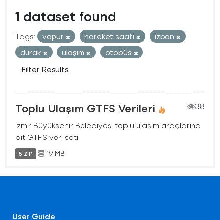
1 dataset found
Tags:
vapur
hareket saati
izban
durak
ulaşım
otobüs
Filter Results
Toplu Ulaşım GTFS Verileri
38
İzmir Büyükşehir Belediyesi toplu ulaşım araçlarına
ait GTFS veri seti
19 MB
5 ZIP
User Guide