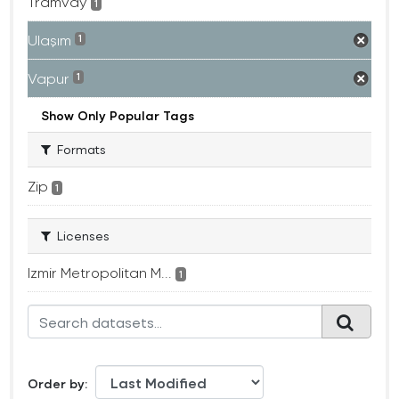
Tramvay
1
Ulaşım
1
Vapur
1
Show Only Popular Tags
Formats
Zip
1
Licenses
Izmir Metropolitan M...
1
Order by