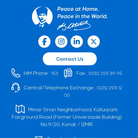
Contact Us
HIM Phone :
Fax :
153
0232 293 39 95
Central/Telephone Exchange :
0232 293 12
00
Mimar Sinan Neighborhood, Kültürpark
Fairground Road (Former Universiade Building)
No:9/20, Konak / İZMİR