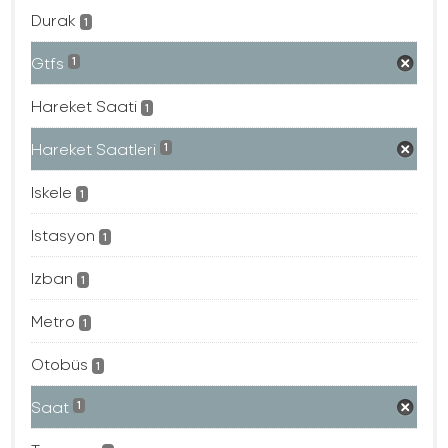
Durak
1
Gtfs
1
Hareket Saati
1
Hareket Saatleri
1
Iskele
1
Istasyon
1
Izban
1
Metro
1
Otobüs
1
Saat
1