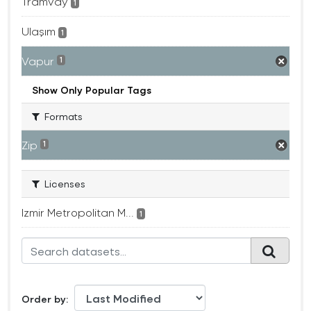
Tramvay
1
Ulaşım
1
Vapur
1
Show Only Popular Tags
Formats
Zip
1
Licenses
Izmir Metropolitan M...
1
Order by