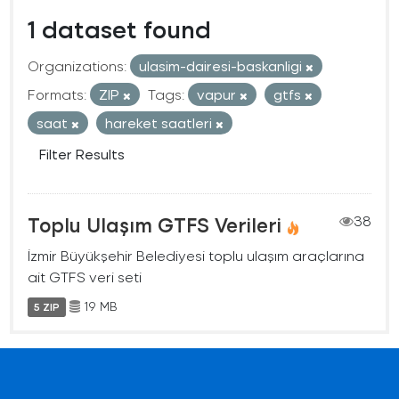
1 dataset found
Organizations:
ulasim-dairesi-baskanligi
Formats:
ZIP
Tags:
vapur
gtfs
saat
hareket saatleri
Filter Results
Toplu Ulaşım GTFS Verileri
38
İzmir Büyükşehir Belediyesi toplu ulaşım araçlarına
ait GTFS veri seti
19 MB
5 ZIP