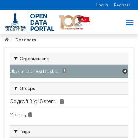
Log in
Register
Datasets
Organizations
Ulaşım Dairesi Başka...
1
Groups
Coğrafi Bilgi Sistem...
1
Mobility
1
Tags