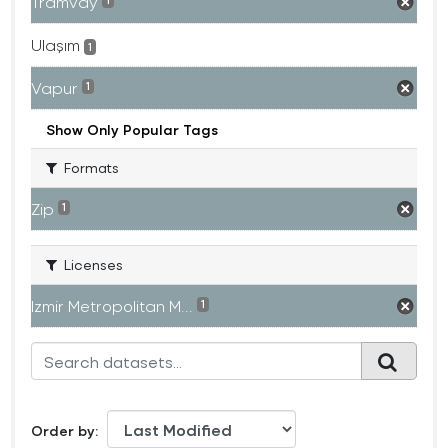
Tramvay
1
Ulaşım
1
Vapur
1
Show Only Popular Tags
Formats
Zip
1
Licenses
Izmir Metropolitan M...
1
Order by