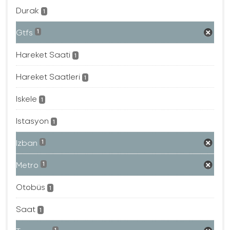
Durak
1
Gtfs
1
Hareket Saati
1
Hareket Saatleri
1
Iskele
1
Istasyon
1
Izban
1
Metro
1
Otobüs
1
Saat
1