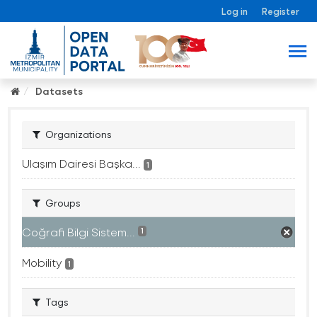
Log in
Register
Datasets
Organizations
Ulaşım Dairesi Başka...
1
Groups
Coğrafi Bilgi Sistem...
1
Mobility
1
Tags