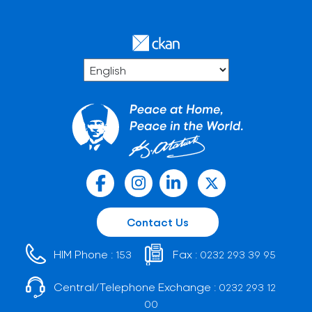
Contact Us
HIM Phone :
Fax :
153
0232 293 39 95
Central/Telephone Exchange :
0232 293 12
00