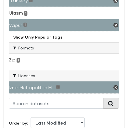
Tramvay
1
Ulaşım
1
Vapur
1
Show Only Popular Tags
Formats
Zip
1
Licenses
Izmir Metropolitan M...
1
Order by