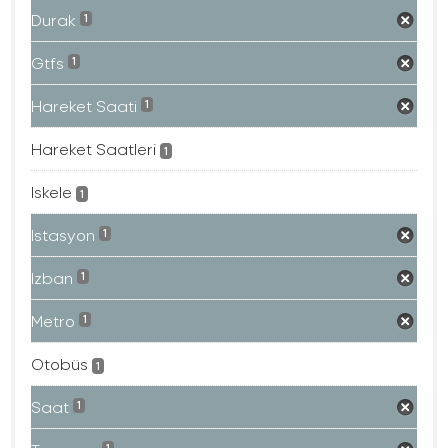
Durak
1
Gtfs
1
Hareket Saati
1
Hareket Saatleri
1
Iskele
1
Istasyon
1
Izban
1
Metro
1
Otobüs
1
Saat
1