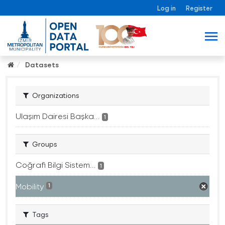
Log in
Register
Datasets
Organizations
Ulaşım Dairesi Başka...
1
Groups
Coğrafi Bilgi Sistem...
1
Mobility
1
Tags