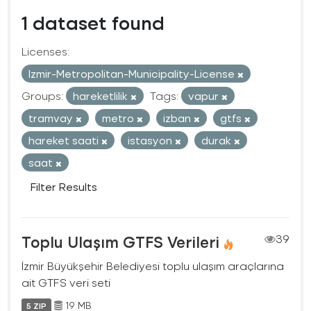
1 dataset found
Licenses:
Izmir-Metropolitan-Municipality-License
Groups:
hareketlilik
Tags:
vapur
tramvay
metro
izban
gtfs
hareket saati
istasyon
durak
saat
Filter Results
Toplu Ulaşım GTFS Verileri
39
İzmir Büyükşehir Belediyesi toplu ulaşım araçlarına
ait GTFS veri seti
19 MB
5 ZIP