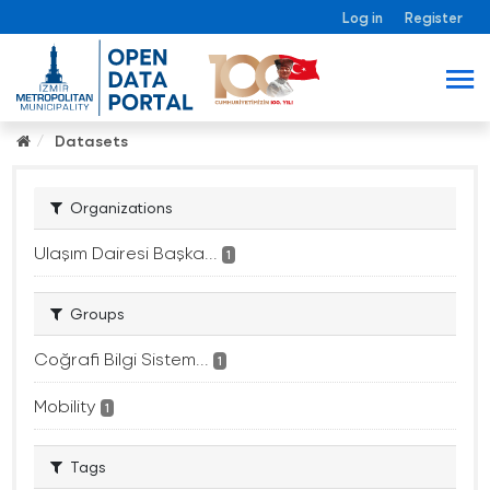
Log in
Register
Datasets
Organizations
Ulaşım Dairesi Başka...
1
Groups
Coğrafi Bilgi Sistem...
1
Mobility
1
Tags