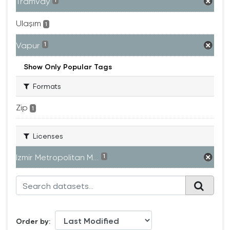
Tramvay
1
Ulaşım
1
Vapur
1
Show Only Popular Tags
Formats
Zip
1
Licenses
Izmir Metropolitan M...
1
Order by