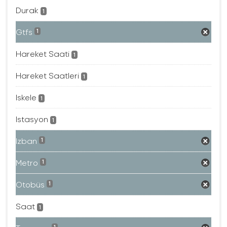
Durak
1
Gtfs
1
Hareket Saati
1
Hareket Saatleri
1
Iskele
1
Istasyon
1
Izban
1
Metro
1
Otobüs
1
Saat
1