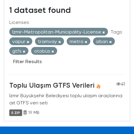
1 dataset found
Licenses:
Izmir-Metropolitan-Municipality-License
Tags:
vapur
tramvay
metro
izban
gtfs
otobüs
Filter Results
Toplu Ulaşım GTFS Verileri
41
İzmir Büyükşehir Belediyesi toplu ulaşım araçlarına
ait GTFS veri seti
19 MB
5 ZIP