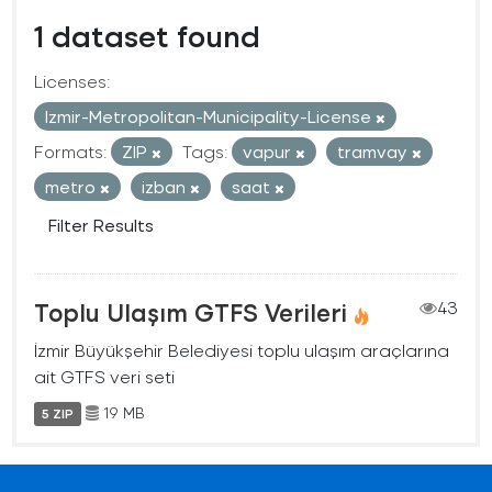
1 dataset found
Licenses:
Izmir-Metropolitan-Municipality-License
Formats:
ZIP
Tags:
vapur
tramvay
metro
izban
saat
Filter Results
Toplu Ulaşım GTFS Verileri
43
İzmir Büyükşehir Belediyesi toplu ulaşım araçlarına
ait GTFS veri seti
19 MB
5 ZIP