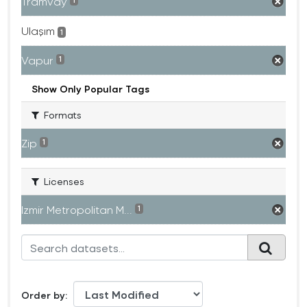
Tramvay
1
Ulaşım
1
Vapur
1
Show Only Popular Tags
Formats
Zip
1
Licenses
Izmir Metropolitan M...
1
Order by