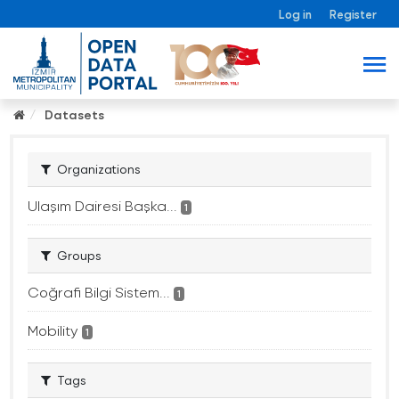
Log in
Register
Datasets
Organizations
Ulaşım Dairesi Başka...
1
Groups
Coğrafi Bilgi Sistem...
1
Mobility
1
Tags