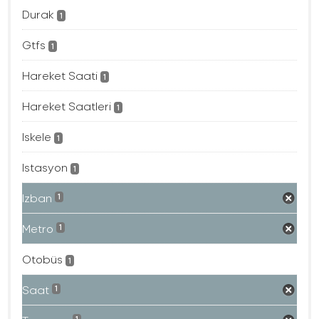
Durak
1
Gtfs
1
Hareket Saati
1
Hareket Saatleri
1
Iskele
1
Istasyon
1
Izban
1
Metro
1
Otobüs
1
Saat
1