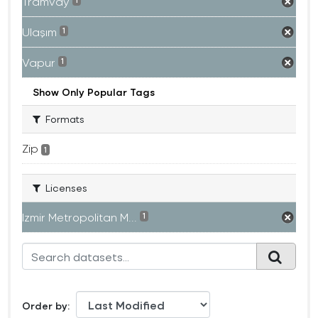
Tramvay
1
Ulaşım
1
Vapur
1
Show Only Popular Tags
Formats
Zip
1
Licenses
Izmir Metropolitan M...
1
Order by