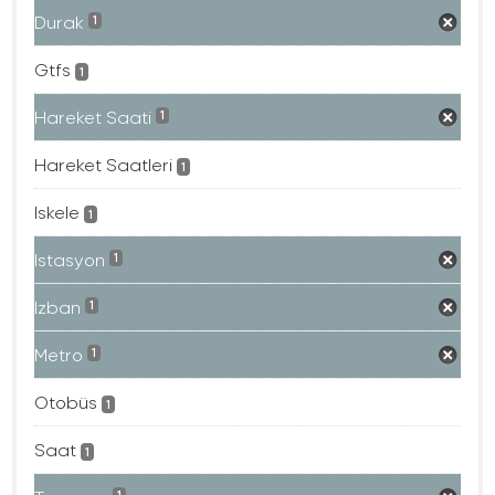
Durak
1
Gtfs
1
Hareket Saati
1
Hareket Saatleri
1
Iskele
1
Istasyon
1
Izban
1
Metro
1
Otobüs
1
Saat
1