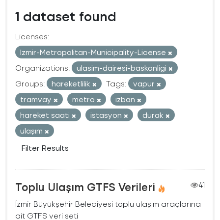
1 dataset found
Licenses:
Izmir-Metropolitan-Municipality-License
Organizations:
ulasim-dairesi-baskanligi
Groups:
hareketlilik
Tags:
vapur
tramvay
metro
izban
hareket saati
istasyon
durak
ulaşım
Filter Results
Toplu Ulaşım GTFS Verileri
41
İzmir Büyükşehir Belediyesi toplu ulaşım araçlarına
ait GTFS veri seti