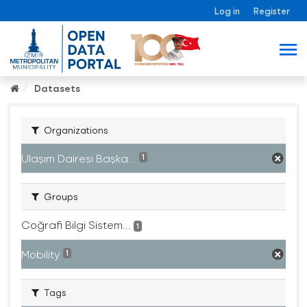
Log in
Register
Datasets
Organizations
Ulaşım Dairesi Başka...
1
Groups
Coğrafi Bilgi Sistem...
1
Mobility
1
Tags