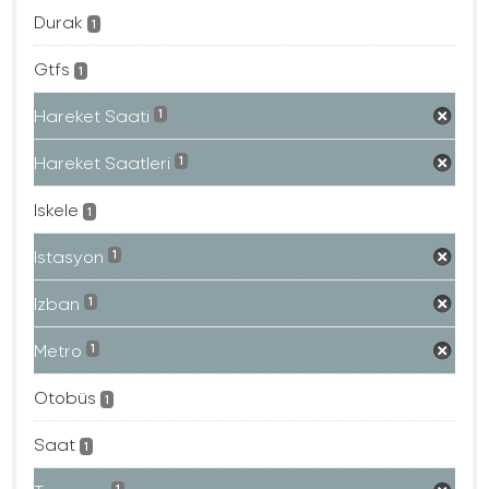
Durak
1
Gtfs
1
Hareket Saati
1
Hareket Saatleri
1
Iskele
1
Istasyon
1
Izban
1
Metro
1
Otobüs
1
Saat
1