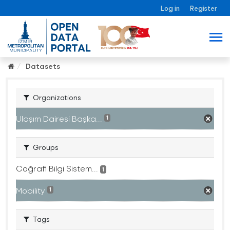
Log in
Register
Datasets
Organizations
Ulaşım Dairesi Başka...
1
Groups
Coğrafi Bilgi Sistem...
1
Mobility
1
Tags