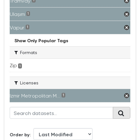
Tramvay
1
Ulaşım
1
Vapur
1
Show Only Popular Tags
Formats
Zip
1
Licenses
Izmir Metropolitan M...
1
Order by