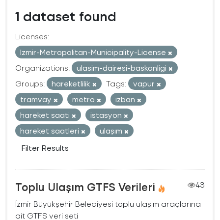
1 dataset found
Licenses:
Izmir-Metropolitan-Municipality-License
Organizations:
ulasim-dairesi-baskanligi
Groups:
hareketlilik
Tags:
vapur
tramvay
metro
izban
hareket saati
istasyon
hareket saatleri
ulaşım
Filter Results
Toplu Ulaşım GTFS Verileri
43
İzmir Büyükşehir Belediyesi toplu ulaşım araçlarına
ait GTFS veri seti