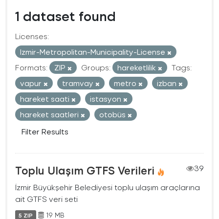
1 dataset found
Licenses:
Izmir-Metropolitan-Municipality-License
Formats:
ZIP
Groups:
hareketlilik
Tags:
vapur
tramvay
metro
izban
hareket saati
istasyon
hareket saatleri
otobüs
Filter Results
Toplu Ulaşım GTFS Verileri
39
İzmir Büyükşehir Belediyesi toplu ulaşım araçlarına
ait GTFS veri seti
19 MB
5 ZIP