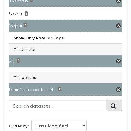
Tramvay
1
Ulaşım
1
Vapur
1
Show Only Popular Tags
Formats
Zip
1
Licenses
Izmir Metropolitan M...
1
Order by