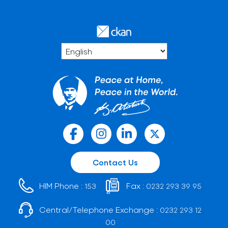
Contact Us
HIM Phone :
Fax :
153
0232 293 39 95
Central/Telephone Exchange :
0232 293 12
00