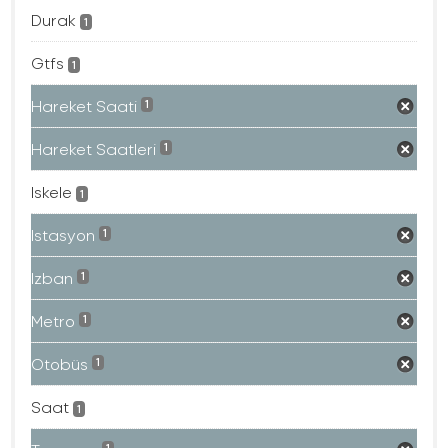
Durak
1
Gtfs
1
Hareket Saati
1
Hareket Saatleri
1
Iskele
1
Istasyon
1
Izban
1
Metro
1
Otobüs
1
Saat
1