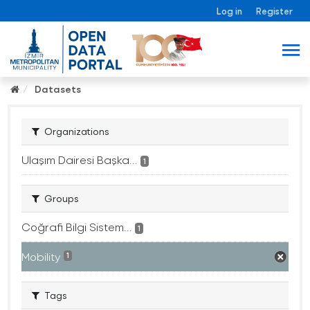
Log in
Register
Datasets
Organizations
Ulaşım Dairesi Başka...
1
Groups
Coğrafi Bilgi Sistem...
1
Mobility
1
Tags