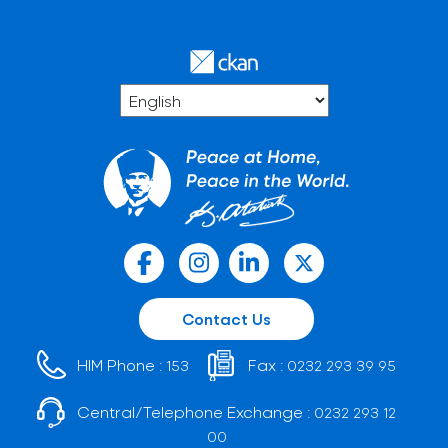
Contact Us
HIM Phone :
Fax :
153
0232 293 39 95
Central/Telephone Exchange :
0232 293 12
00