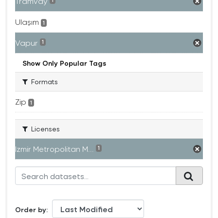
Tramvay
1
Ulaşım
1
Vapur
1
Show Only Popular Tags
Formats
Zip
1
Licenses
Izmir Metropolitan M...
1
Order by