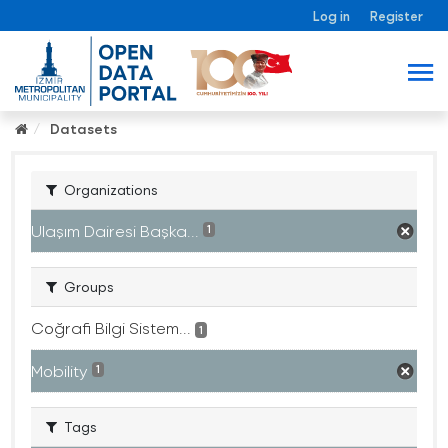
Log in
Register
Datasets
Organizations
Ulaşım Dairesi Başka...
1
Groups
Coğrafi Bilgi Sistem...
1
Mobility
1
Tags