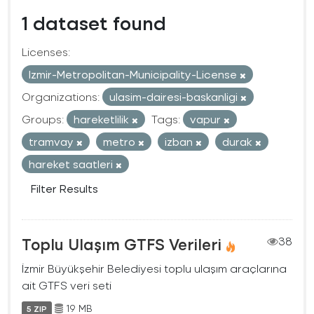
1 dataset found
Licenses:
Izmir-Metropolitan-Municipality-License
Organizations:
ulasim-dairesi-baskanligi
Groups:
hareketlilik
Tags:
vapur
tramvay
metro
izban
durak
hareket saatleri
Filter Results
Toplu Ulaşım GTFS Verileri
38
İzmir Büyükşehir Belediyesi toplu ulaşım araçlarına
ait GTFS veri seti
19 MB
5 ZIP