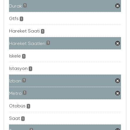
Durak
1
Gtfs
1
Hareket Saati
1
Hareket Saatleri
1
Iskele
1
Istasyon
1
Izban
1
Metro
1
Otobüs
1
Saat
1