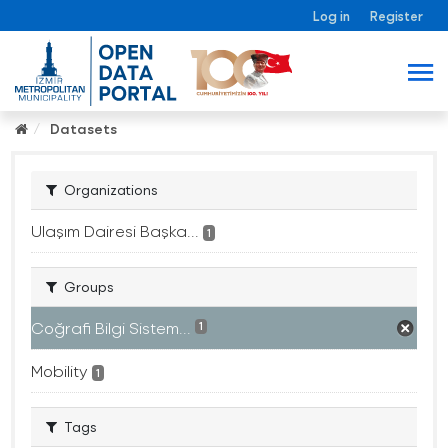
Log in
Register
Datasets
Organizations
Ulaşım Dairesi Başka...
1
Groups
Coğrafi Bilgi Sistem...
1
Mobility
1
Tags