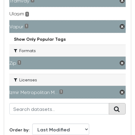
Tramvay
1
Ulaşım
1
Vapur
1
Show Only Popular Tags
Formats
Zip
1
Licenses
Izmir Metropolitan M...
1
Order by