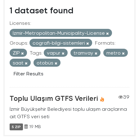
1 dataset found
Licenses:
Izmir-Metropolitan-Municipality-License
Groups:
cografi-bilgi-sistemleri
Formats:
ZIP
Tags:
vapur
tramvay
metro
saat
otobüs
Filter Results
Toplu Ulaşım GTFS Verileri
39
İzmir Büyükşehir Belediyesi toplu ulaşım araçlarına
ait GTFS veri seti
19 MB
5 ZIP