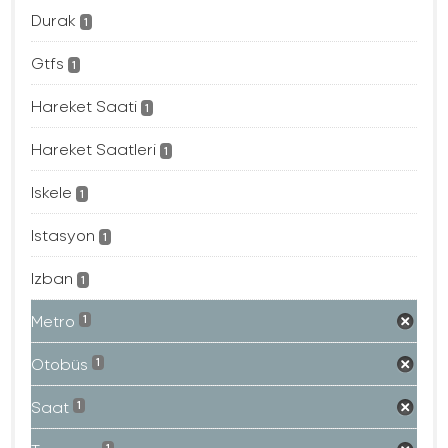
Durak
1
Gtfs
1
Hareket Saati
1
Hareket Saatleri
1
Iskele
1
Istasyon
1
Izban
1
Metro
1
Otobüs
1
Saat
1