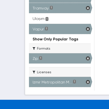
Tramvay
1
Ulaşım
1
Vapur
1
Show Only Popular Tags
Formats
Zip
1
Licenses
Izmir Metropolitan M...
1