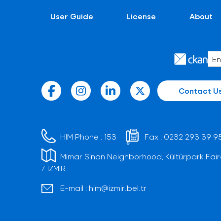
User Guide
License
About
Contact U
HIM Phone :
153
Fax :
0232 293 39 9
Mimar Sinan Neighborhood, Kültürpark Fair
/ İZMİR
E-mail :
him@izmir.bel.tr