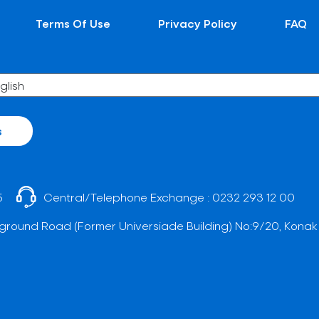
Terms Of Use
Privacy Policy
FAQ
s
5
Central/Telephone Exchange :
0232 293 12 00
ground Road (Former Universiade Building) No:9/20, Konak