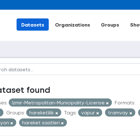
Datasets
Organizations
Groups
Sho
ataset found
ses:
Izmir-Metropolitan-Municipality-License
Formats:
Groups:
hareketlilik
Tags:
vapur
tramvay
syon
hareket saatleri