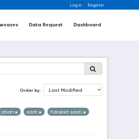
Log in
Register
wcases
Data Request
Dashboard
Order by
izban
saat
hareket saati