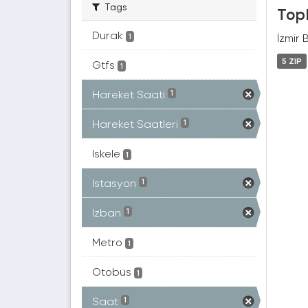
Tags
Topl
Durak
İzmir 
1
5 ZIP
Gtfs
1
Hareket Saati
1
Hareket Saatleri
1
Iskele
1
Istasyon
1
Izban
1
Metro
1
Otobüs
1
Saat
1