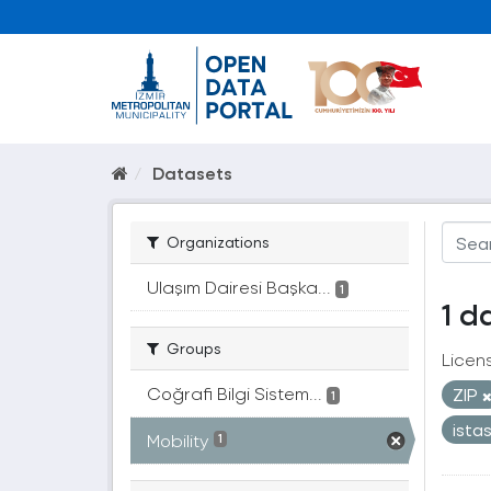
Datasets
Organizations
Ulaşım Dairesi Başka...
1
1 d
Groups
Licen
Coğrafi Bilgi Sistem...
ZIP
1
ista
Mobility
1