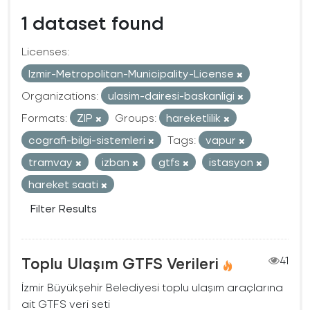
1 dataset found
Licenses:
Izmir-Metropolitan-Municipality-License
Organizations:
ulasim-dairesi-baskanligi
Formats:
ZIP
Groups:
hareketlilik
cografi-bilgi-sistemleri
Tags:
vapur
tramvay
izban
gtfs
istasyon
hareket saati
Filter Results
Toplu Ulaşım GTFS Verileri
41
İzmir Büyükşehir Belediyesi toplu ulaşım araçlarına
ait GTFS veri seti