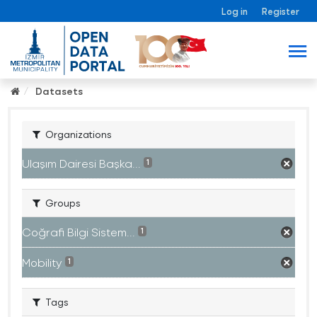
Log in
Register
Datasets
Organizations
Ulaşım Dairesi Başka...
1
Groups
Coğrafi Bilgi Sistem...
1
Mobility
1
Tags