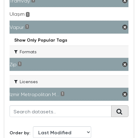
Tramvay
1
Ulaşım
1
Vapur
1
Show Only Popular Tags
Formats
Zip
1
Licenses
Izmir Metropolitan M...
1
Order by