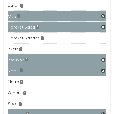
Durak
1
Gtfs
1
Hareket Saati
1
Hareket Saatleri
1
Iskele
1
Istasyon
1
Izban
1
Metro
1
Otobüs
1
Saat
1