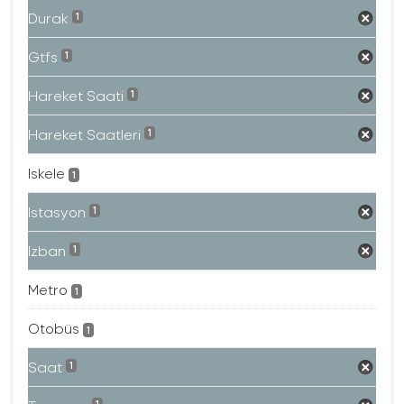
Durak
1
Gtfs
1
Hareket Saati
1
Hareket Saatleri
1
Iskele
1
Istasyon
1
Izban
1
Metro
1
Otobüs
1
Saat
1