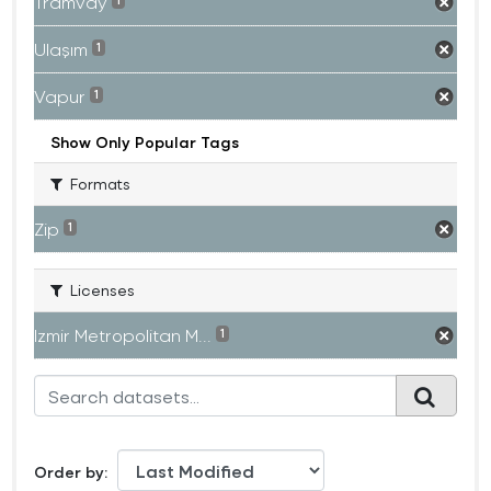
Tramvay
1
Ulaşım
1
Vapur
1
Show Only Popular Tags
Formats
Zip
1
Licenses
Izmir Metropolitan M...
1
Order by