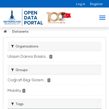
Log in
Register
Datasets
Organizations
Ulaşım Dairesi Başka...
1
Groups
Coğrafi Bilgi Sistem...
1
Mobility
1
Tags