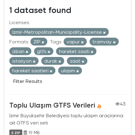
1 dataset found
Licenses:
Izmir-Metropolitan-Municipality-License
Formats:
ZIP
Tags:
vapur
tramvay
izban
gtfs
hareket saati
istasyon
durak
saat
hareket saatleri
ulaşım
Filter Results
Toplu Ulaşım GTFS Verileri
43
İzmir Büyükşehir Belediyesi toplu ulaşım araçlarına
ait GTFS veri seti
19 MB
5 ZIP