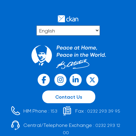
Contact Us
HIM Phone :
Fax :
153
0232 293 39 95
Central/Telephone Exchange :
0232 293 12
00