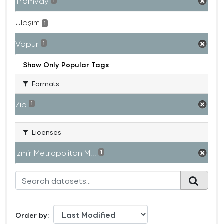
Tramvay
1
Ulaşım
1
Vapur
1
Show Only Popular Tags
Formats
Zip
1
Licenses
Izmir Metropolitan M...
1
Order by