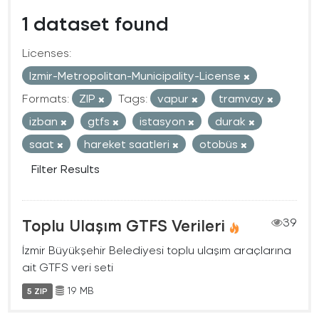
1 dataset found
Licenses:
Izmir-Metropolitan-Municipality-License
Formats:
ZIP
Tags:
vapur
tramvay
izban
gtfs
istasyon
durak
saat
hareket saatleri
otobüs
Filter Results
Toplu Ulaşım GTFS Verileri
39
İzmir Büyükşehir Belediyesi toplu ulaşım araçlarına
ait GTFS veri seti
19 MB
5 ZIP