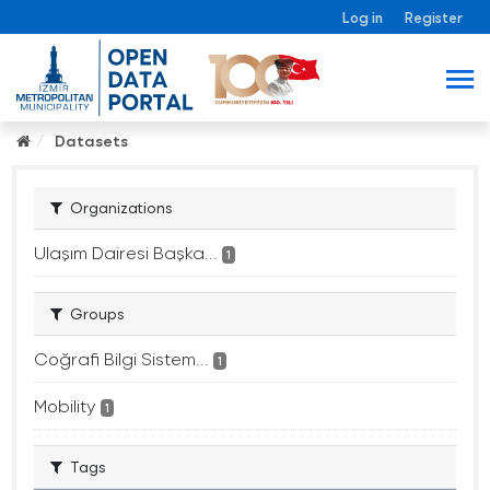
Log in
Register
Datasets
Organizations
Ulaşım Dairesi Başka...
1
Groups
Coğrafi Bilgi Sistem...
1
Mobility
1
Tags