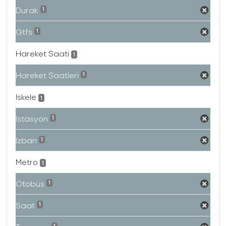
Durak
1
Gtfs
1
Hareket Saati
1
Hareket Saatleri
1
Iskele
1
Istasyon
1
Izban
1
Metro
1
Otobüs
1
Saat
1