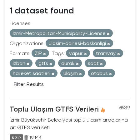
1 dataset found
Licenses:
Izmir-Metropolitan-Municipality-License
Organizations:
ulasim-dairesi-baskanligi
Formats:
ZIP
Tags:
vapur
tramvay
izban
gtfs
durak
saat
hareket saatleri
ulaşım
otobüs
Filter Results
Toplu Ulaşım GTFS Verileri
39
İzmir Büyükşehir Belediyesi toplu ulaşım araçlarına
ait GTFS veri seti
19 MB
5 ZIP