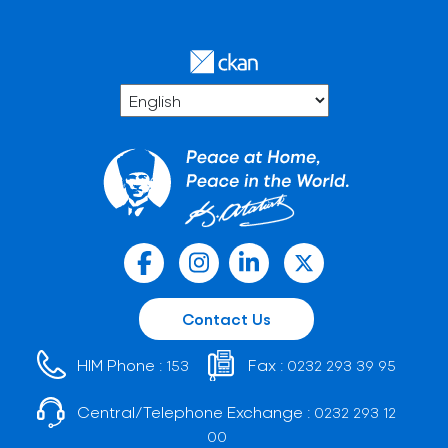
Contact Us
HIM Phone :
Fax :
153
0232 293 39 95
Central/Telephone Exchange :
0232 293 12
00