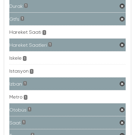
Durak
1
Gtfs
1
Hareket Saati
1
Hareket Saatleri
1
Iskele
1
Istasyon
1
Izban
1
Metro
1
Otobüs
1
Saat
1