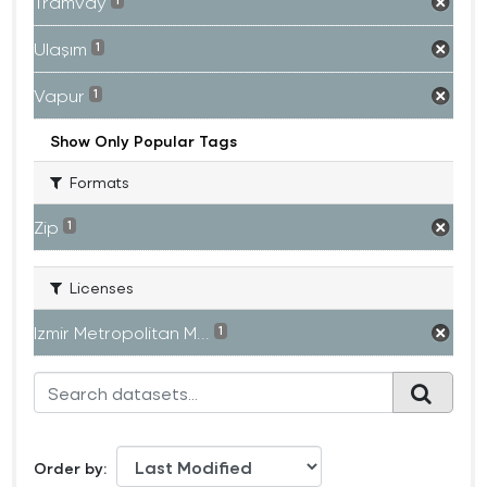
Tramvay
1
Ulaşım
1
Vapur
1
Show Only Popular Tags
Formats
Zip
1
Licenses
Izmir Metropolitan M...
1
Order by