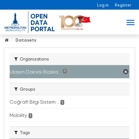
Log in
Register
Datasets
Organizations
Ulaşım Dairesi Başka...
1
Groups
Coğrafi Bilgi Sistem...
1
Mobility
1
Tags