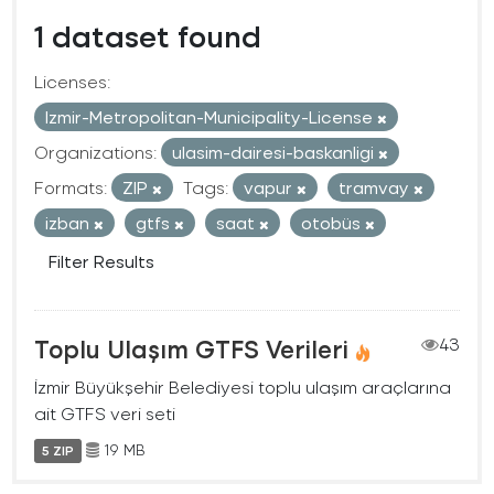
1 dataset found
Licenses:
Izmir-Metropolitan-Municipality-License
Organizations:
ulasim-dairesi-baskanligi
Formats:
ZIP
Tags:
vapur
tramvay
izban
gtfs
saat
otobüs
Filter Results
Toplu Ulaşım GTFS Verileri
43
İzmir Büyükşehir Belediyesi toplu ulaşım araçlarına
ait GTFS veri seti
19 MB
5 ZIP