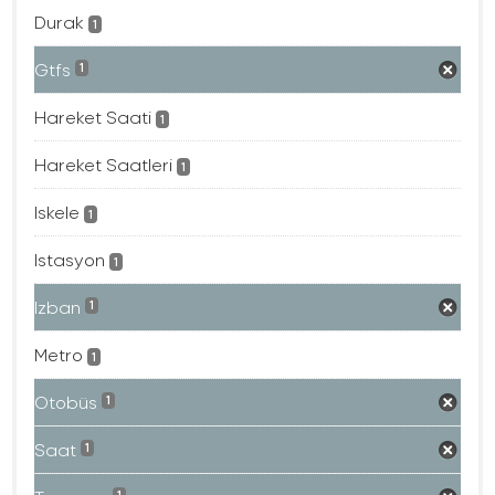
Durak
1
Gtfs
1
Hareket Saati
1
Hareket Saatleri
1
Iskele
1
Istasyon
1
Izban
1
Metro
1
Otobüs
1
Saat
1