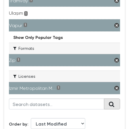
Tramvay
1
Ulaşım
1
Vapur
1
Show Only Popular Tags
Formats
Zip
1
Licenses
Izmir Metropolitan M...
1
Order by