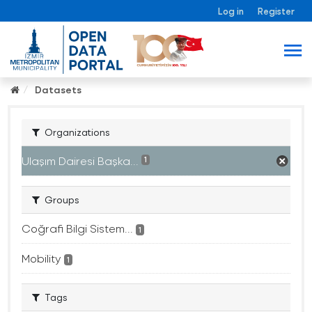
Log in
Register
Datasets
Organizations
Ulaşım Dairesi Başka...
1
Groups
Coğrafi Bilgi Sistem...
1
Mobility
1
Tags