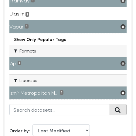
Tramvay
1
Ulaşım
1
Vapur
1
Show Only Popular Tags
Formats
Zip
1
Licenses
Izmir Metropolitan M...
1
Order by