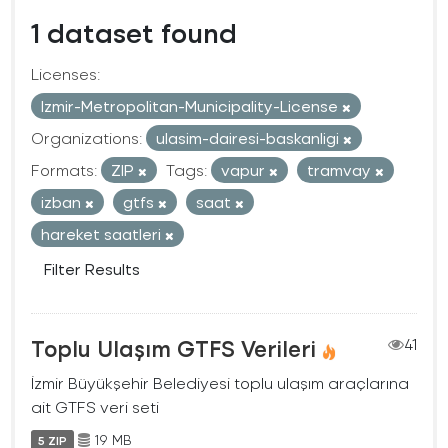
1 dataset found
Licenses:
Izmir-Metropolitan-Municipality-License
Organizations:
ulasim-dairesi-baskanligi
Formats:
ZIP
Tags:
vapur
tramvay
izban
gtfs
saat
hareket saatleri
Filter Results
Toplu Ulaşım GTFS Verileri
41
İzmir Büyükşehir Belediyesi toplu ulaşım araçlarına
ait GTFS veri seti
19 MB
5 ZIP