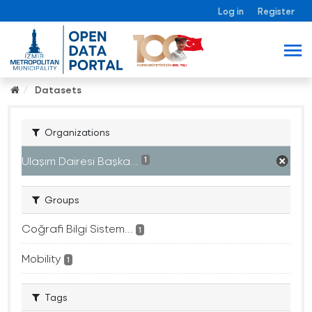
Log in
Register
Datasets
Organizations
Ulaşım Dairesi Başka...
1
Groups
Coğrafi Bilgi Sistem...
1
Mobility
1
Tags