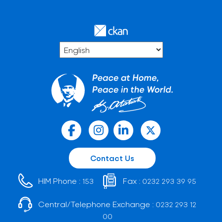
Contact Us
HIM Phone :
Fax :
153
0232 293 39 95
Central/Telephone Exchange :
0232 293 12
00