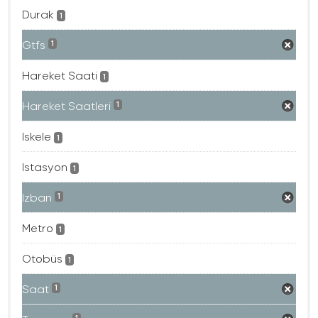
Durak
1
Gtfs
1
Hareket Saati
1
Hareket Saatleri
1
Iskele
1
Istasyon
1
Izban
1
Metro
1
Otobüs
1
Saat
1