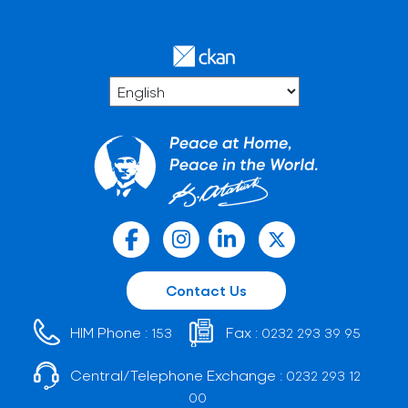
Contact Us
HIM Phone :
Fax :
153
0232 293 39 95
Central/Telephone Exchange :
0232 293 12
00