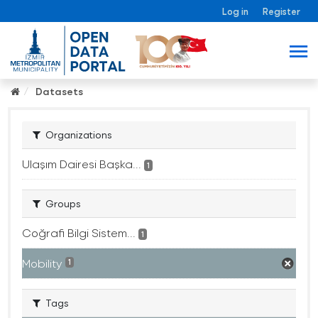
Log in
Register
Datasets
Organizations
Ulaşım Dairesi Başka...
1
Groups
Coğrafi Bilgi Sistem...
1
Mobility
1
Tags