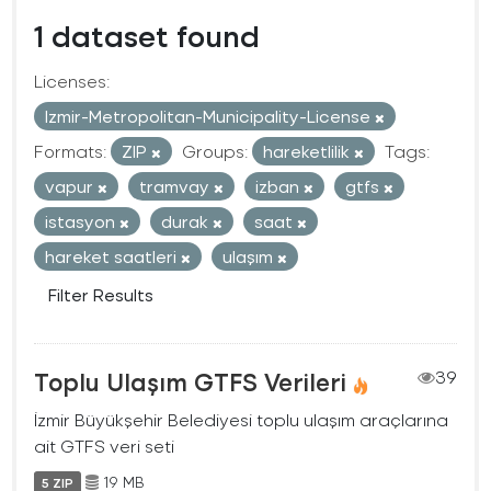
1 dataset found
Licenses:
Izmir-Metropolitan-Municipality-License
Formats:
ZIP
Groups:
hareketlilik
Tags:
vapur
tramvay
izban
gtfs
istasyon
durak
saat
hareket saatleri
ulaşım
Filter Results
Toplu Ulaşım GTFS Verileri
39
İzmir Büyükşehir Belediyesi toplu ulaşım araçlarına
ait GTFS veri seti
19 MB
5 ZIP