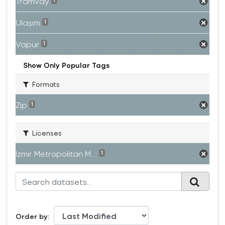
Tramvay
1
Ulaşım
1
Vapur
1
Show Only Popular Tags
Formats
Zip
1
Licenses
Izmir Metropolitan M...
1
Order by