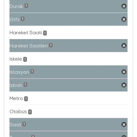
Durak
1
Gtfs
1
Hareket Saati
1
Hareket Saatleri
1
Iskele
1
Istasyon
1
Izban
1
Metro
1
Otobüs
1
Saat
1