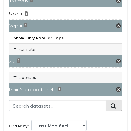
Tramvay
1
Ulaşım
1
Vapur
1
Show Only Popular Tags
Formats
Zip
1
Licenses
Izmir Metropolitan M...
1
Order by