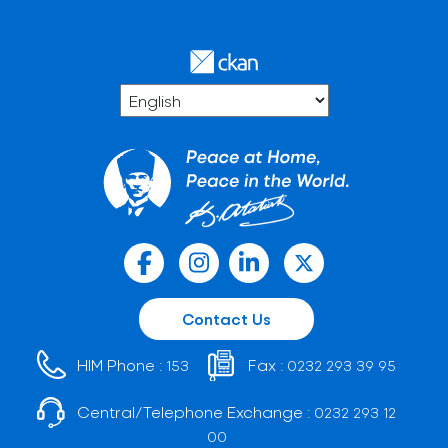
Contact Us
HIM Phone :
Fax :
153
0232 293 39 95
Central/Telephone Exchange :
0232 293 12
00