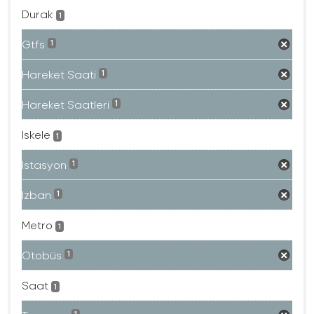
Durak
1
Gtfs
1
Hareket Saati
1
Hareket Saatleri
1
Iskele
1
Istasyon
1
Izban
1
Metro
1
Otobüs
1
Saat
1