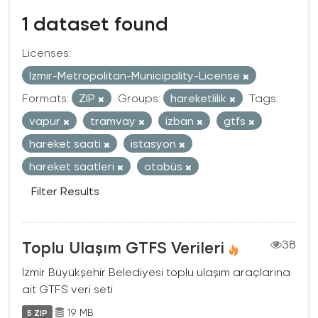
1 dataset found
Licenses:
Izmir-Metropolitan-Municipality-License
Formats:
ZIP
Groups:
hareketlilik
Tags:
vapur
tramvay
izban
gtfs
hareket saati
istasyon
hareket saatleri
otobüs
Filter Results
Toplu Ulaşım GTFS Verileri
38
İzmir Büyükşehir Belediyesi toplu ulaşım araçlarına
ait GTFS veri seti
19 MB
5 ZIP