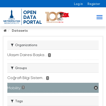
Log in
Register
Datasets
Organizations
Ulaşım Dairesi Başka...
1
Groups
Coğrafi Bilgi Sistem...
1
Mobility
1
Tags