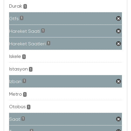
Durak
1
Gtfs
1
Hareket Saati
1
Hareket Saatleri
1
Iskele
1
Istasyon
1
Izban
1
Metro
1
Otobüs
1
Saat
1