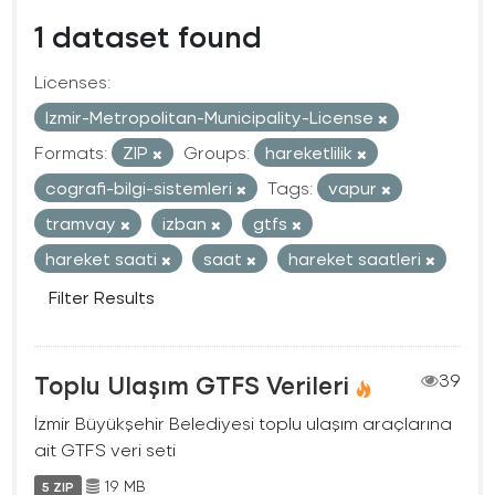
1 dataset found
Licenses:
Izmir-Metropolitan-Municipality-License
Formats:
ZIP
Groups:
hareketlilik
cografi-bilgi-sistemleri
Tags:
vapur
tramvay
izban
gtfs
hareket saati
saat
hareket saatleri
Filter Results
Toplu Ulaşım GTFS Verileri
39
İzmir Büyükşehir Belediyesi toplu ulaşım araçlarına
ait GTFS veri seti
19 MB
5 ZIP