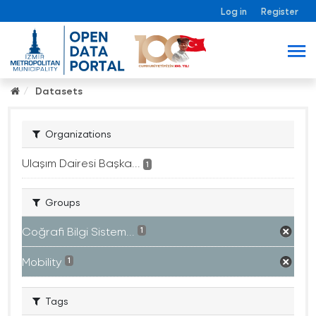
Log in
Register
Datasets
Organizations
Ulaşım Dairesi Başka...
1
Groups
Coğrafi Bilgi Sistem...
1
Mobility
1
Tags