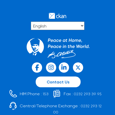
Contact Us
HIM Phone :
Fax :
153
0232 293 39 95
Central/Telephone Exchange :
0232 293 12
00