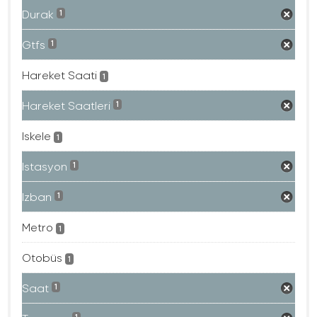
Durak
1
Gtfs
1
Hareket Saati
1
Hareket Saatleri
1
Iskele
1
Istasyon
1
Izban
1
Metro
1
Otobüs
1
Saat
1