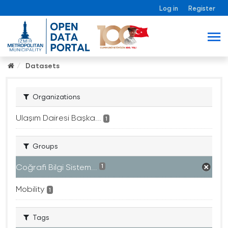
Log in
Register
Datasets
Organizations
Ulaşım Dairesi Başka...
1
Groups
Coğrafi Bilgi Sistem...
1
Mobility
1
Tags