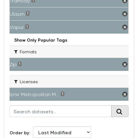
Tramvay
1
Ulaşım
1
Vapur
1
Show Only Popular Tags
Formats
Zip
1
Licenses
Izmir Metropolitan M...
1
Order by