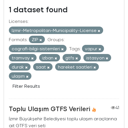
1 dataset found
Licenses:
Izmir-Metropolitan-Municipality-License
Formats:
ZIP
Groups:
cografi-bilgi-sistemleri
Tags:
vapur
tramvay
izban
gtfs
istasyon
durak
saat
hareket saatleri
ulaşım
Filter Results
Toplu Ulaşım GTFS Verileri
41
İzmir Büyükşehir Belediyesi toplu ulaşım araçlarına
ait GTFS veri seti