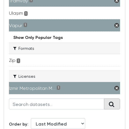
Tramvay
1
Ulaşım
1
Vapur
1
Show Only Popular Tags
Formats
Zip
1
Licenses
Izmir Metropolitan M...
1
Order by