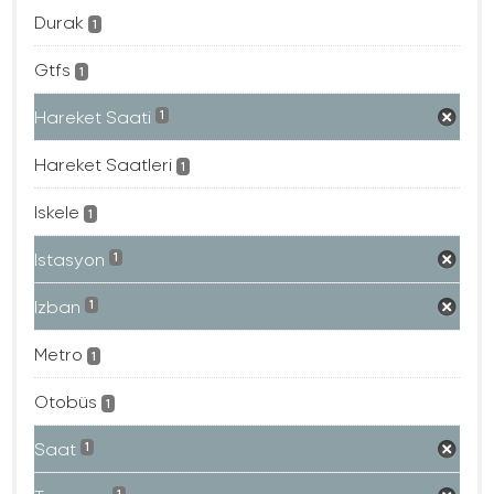
Durak
1
Gtfs
1
Hareket Saati
1
Hareket Saatleri
1
Iskele
1
Istasyon
1
Izban
1
Metro
1
Otobüs
1
Saat
1