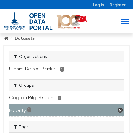
Log in
Register
Datasets
Organizations
Ulaşım Dairesi Başka...
1
Groups
Coğrafi Bilgi Sistem...
1
Mobility
1
Tags