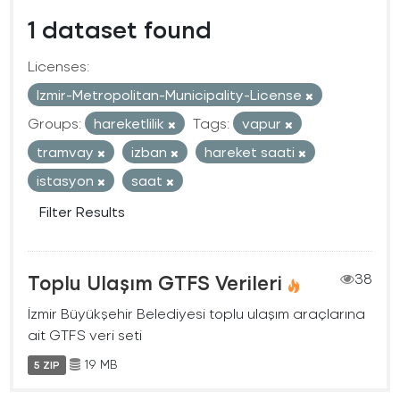
1 dataset found
Licenses:
Izmir-Metropolitan-Municipality-License
Groups:
hareketlilik
Tags:
vapur
tramvay
izban
hareket saati
istasyon
saat
Filter Results
Toplu Ulaşım GTFS Verileri
38
İzmir Büyükşehir Belediyesi toplu ulaşım araçlarına
ait GTFS veri seti
19 MB
5 ZIP