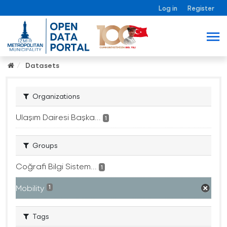
Log in
Register
Datasets
Organizations
Ulaşım Dairesi Başka...
1
Groups
Coğrafi Bilgi Sistem...
1
Mobility
1
Tags