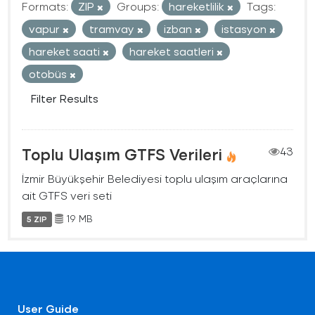
Formats:
ZIP
Groups:
hareketlilik
Tags:
vapur
tramvay
izban
istasyon
hareket saati
hareket saatleri
otobüs
Filter Results
Toplu Ulaşım GTFS Verileri
43
İzmir Büyükşehir Belediyesi toplu ulaşım araçlarına
ait GTFS veri seti
19 MB
5 ZIP
User Guide