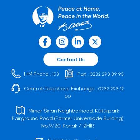
Contact Us
HIM Phone :
Fax :
153
0232 293 39 95
Central/Telephone Exchange :
0232 293 12
00
Mimar Sinan Neighborhood, Kültürpark
Fairground Road (Former Universiade Building)
No:9/20, Konak / İZMİR