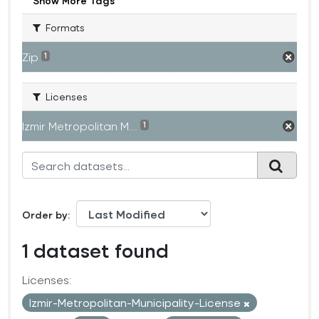
Show More Tags
Formats
Zip
1
Licenses
Izmir Metropolitan M...
1
Order by
1 dataset found
Licenses:
Izmir-Metropolitan-Municipality-License