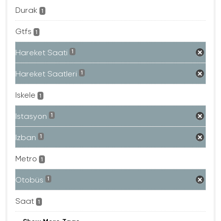
Durak
1
Gtfs
1
Hareket Saati
1
Hareket Saatleri
1
Iskele
1
Istasyon
1
Izban
1
Metro
1
Otobüs
1
Saat
1