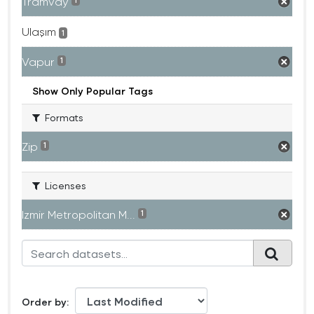
Tramvay
1
Ulaşım
1
Vapur
1
Show Only Popular Tags
Formats
Zip
1
Licenses
Izmir Metropolitan M...
1
Order by