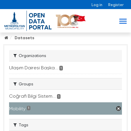
Log in
Register
Datasets
Organizations
Ulaşım Dairesi Başka...
1
Groups
Coğrafi Bilgi Sistem...
1
Mobility
1
Tags