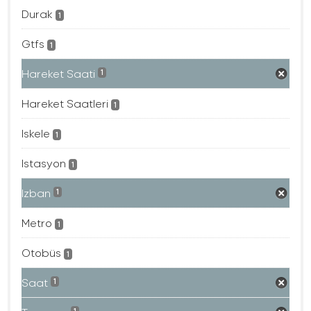
Durak
1
Gtfs
1
Hareket Saati
1
Hareket Saatleri
1
Iskele
1
Istasyon
1
Izban
1
Metro
1
Otobüs
1
Saat
1