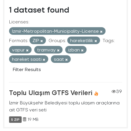
1 dataset found
Licenses:
Izmir-Metropolitan-Municipality-License
Formats:
ZIP
Groups:
hareketlilik
Tags:
vapur
tramvay
izban
hareket saati
saat
Filter Results
Toplu Ulaşım GTFS Verileri
39
İzmir Büyükşehir Belediyesi toplu ulaşım araçlarına
ait GTFS veri seti
19 MB
5 ZIP