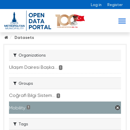
Log in
Register
Datasets
Organizations
Ulaşım Dairesi Başka...
1
Groups
Coğrafi Bilgi Sistem...
1
Mobility
1
Tags