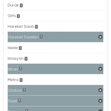
Durak
1
Gtfs
1
Hareket Saati
1
Hareket Saatleri
1
Iskele
1
Istasyon
1
Izban
1
Metro
1
Otobüs
1
Saat
1