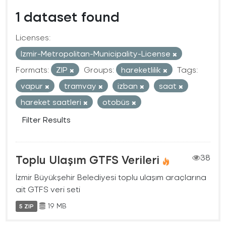
1 dataset found
Licenses:
Izmir-Metropolitan-Municipality-License
Formats:
ZIP
Groups:
hareketlilik
Tags:
vapur
tramvay
izban
saat
hareket saatleri
otobüs
Filter Results
Toplu Ulaşım GTFS Verileri
38
İzmir Büyükşehir Belediyesi toplu ulaşım araçlarına
ait GTFS veri seti
19 MB
5 ZIP