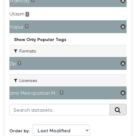
Tramvay
1
Ulaşım
1
Vapur
1
Show Only Popular Tags
Formats
Zip
1
Licenses
Izmir Metropolitan M...
1
Order by