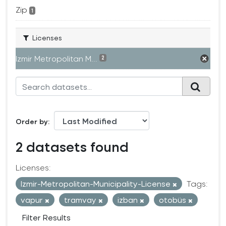
Zip
1
Licenses
Izmir Metropolitan M...
2
Order by
2 datasets found
Licenses:
Izmir-Metropolitan-Municipality-License
Tags:
vapur
tramvay
izban
otobüs
Filter Results