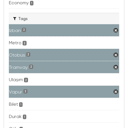
Economy
1
Tags
Izban
2
Metro
2
Otobüs
2
Tramvay
2
Ulaşım
2
Vapur
2
Bilet
1
Durak
1