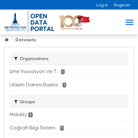
Log in
Register
Datasets
Organizations
İzmir İnovasyon Ve T...
1
Ulaşım Dairesi Başka...
1
Groups
Mobility
2
Coğrafi Bilgi Sistem...
1