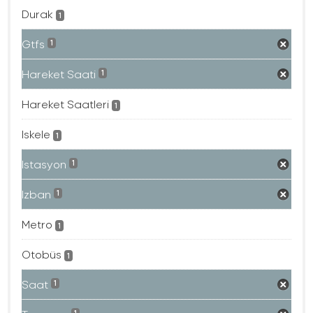
Durak
1
Gtfs
1
Hareket Saati
1
Hareket Saatleri
1
Iskele
1
Istasyon
1
Izban
1
Metro
1
Otobüs
1
Saat
1