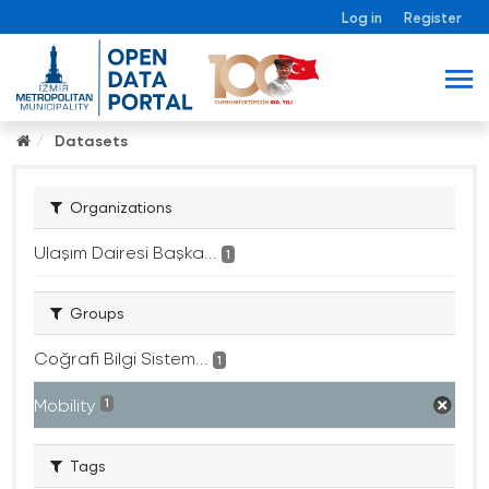
Log in
Register
Datasets
Organizations
Ulaşım Dairesi Başka...
1
Groups
Coğrafi Bilgi Sistem...
1
Mobility
1
Tags