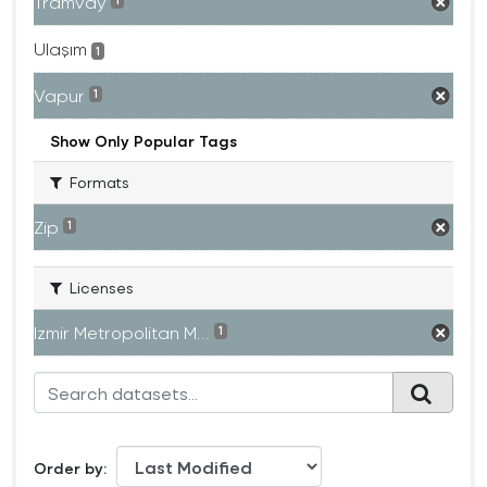
Tramvay
1
Ulaşım
1
Vapur
1
Show Only Popular Tags
Formats
Zip
1
Licenses
Izmir Metropolitan M...
1
Order by