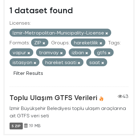
1 dataset found
Licenses:
Izmir-Metropolitan-Municipality-License
Formats:
ZIP
Groups:
hareketlilik
Tags:
vapur
tramvay
izban
gtfs
istasyon
hareket saati
saat
Filter Results
Toplu Ulaşım GTFS Verileri
43
İzmir Büyükşehir Belediyesi toplu ulaşım araçlarına
ait GTFS veri seti
19 MB
5 ZIP