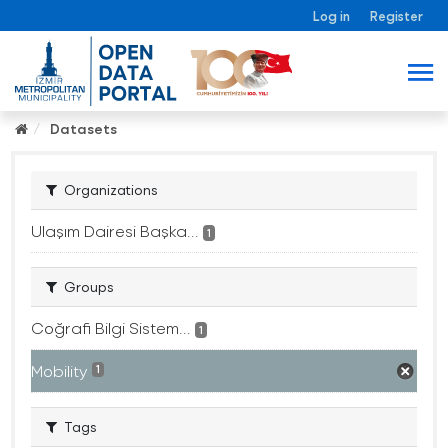
Log in
Register
Datasets
Organizations
Ulaşım Dairesi Başka...
1
Groups
Coğrafi Bilgi Sistem...
1
Mobility
1
Tags