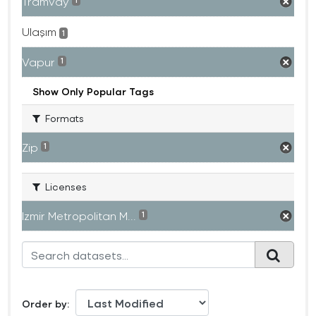
Tramvay
1
Ulaşım
1
Vapur
1
Show Only Popular Tags
Formats
Zip
1
Licenses
Izmir Metropolitan M...
1
Order by