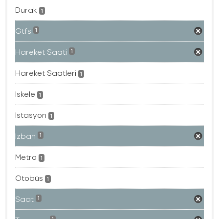
Durak
1
Gtfs
1
Hareket Saati
1
Hareket Saatleri
1
Iskele
1
Istasyon
1
Izban
1
Metro
1
Otobüs
1
Saat
1