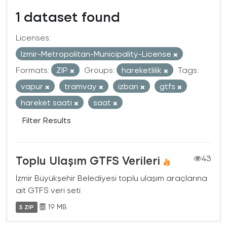
1 dataset found
Licenses:
Izmir-Metropolitan-Municipality-License
Formats:
ZIP
Groups:
hareketlilik
Tags:
vapur
tramvay
izban
gtfs
hareket saati
saat
Filter Results
Toplu Ulaşım GTFS Verileri
43
İzmir Büyükşehir Belediyesi toplu ulaşım araçlarına
ait GTFS veri seti
19 MB
5 ZIP