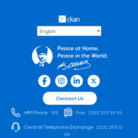
Contact Us
HIM Phone :
Fax :
153
0232 293 39 95
Central/Telephone Exchange :
0232 293 12
00