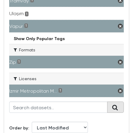
Tramvay
1
Ulaşım
1
Vapur
1
Show Only Popular Tags
Formats
Zip
1
Licenses
Izmir Metropolitan M...
1
Order by