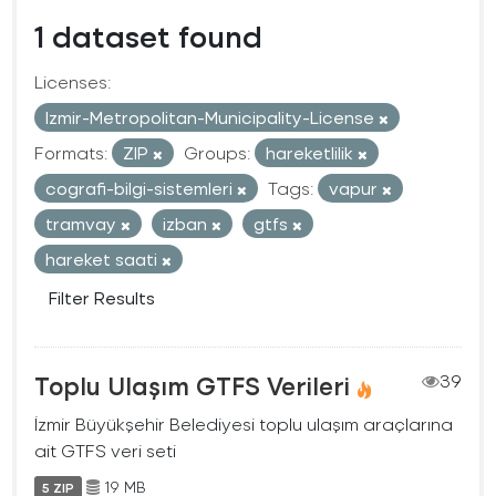
1 dataset found
Licenses:
Izmir-Metropolitan-Municipality-License
Formats:
ZIP
Groups:
hareketlilik
cografi-bilgi-sistemleri
Tags:
vapur
tramvay
izban
gtfs
hareket saati
Filter Results
Toplu Ulaşım GTFS Verileri
39
İzmir Büyükşehir Belediyesi toplu ulaşım araçlarına
ait GTFS veri seti
19 MB
5 ZIP