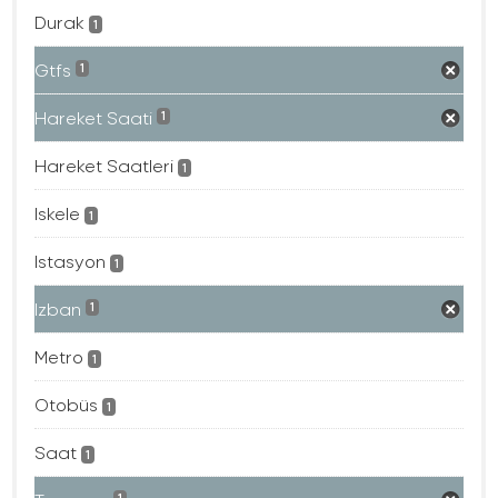
Durak
1
Gtfs
1
Hareket Saati
1
Hareket Saatleri
1
Iskele
1
Istasyon
1
Izban
1
Metro
1
Otobüs
1
Saat
1