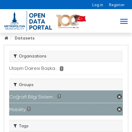
Log in
Register
Datasets
Organizations
Ulaşım Dairesi Başka...
1
Groups
Coğrafi Bilgi Sistem...
1
Mobility
1
Tags