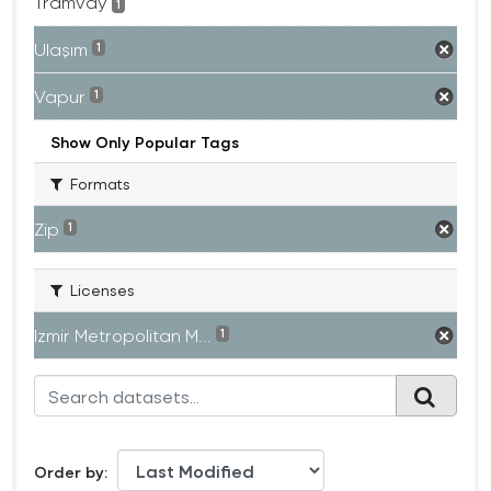
Tramvay
1
Ulaşım
1
Vapur
1
Show Only Popular Tags
Formats
Zip
1
Licenses
Izmir Metropolitan M...
1
Order by