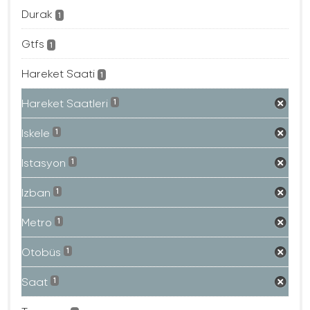
Durak
1
Gtfs
1
Hareket Saati
1
Hareket Saatleri
1
Iskele
1
Istasyon
1
Izban
1
Metro
1
Otobüs
1
Saat
1