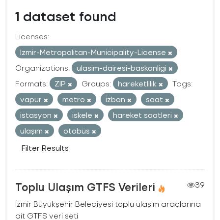
1 dataset found
Licenses:
Izmir-Metropolitan-Municipality-License
Organizations:
ulasim-dairesi-baskanligi
Formats:
ZIP
Groups:
hareketlilik
Tags:
vapur
metro
izban
saat
istasyon
iskele
hareket saatleri
ulaşım
otobüs
Filter Results
Toplu Ulaşım GTFS Verileri
39
İzmir Büyükşehir Belediyesi toplu ulaşım araçlarına
ait GTFS veri seti