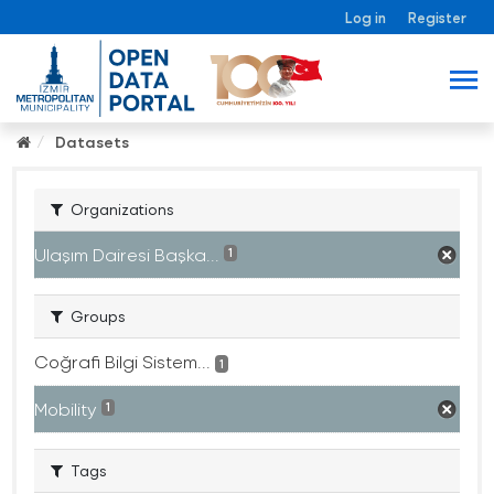
Log in
Register
Datasets
Organizations
Ulaşım Dairesi Başka...
1
Groups
Coğrafi Bilgi Sistem...
1
Mobility
1
Tags