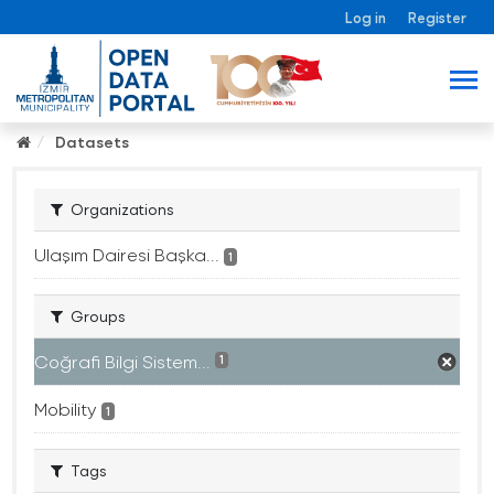
Log in
Register
Datasets
Organizations
Ulaşım Dairesi Başka...
1
Groups
Coğrafi Bilgi Sistem...
1
Mobility
1
Tags