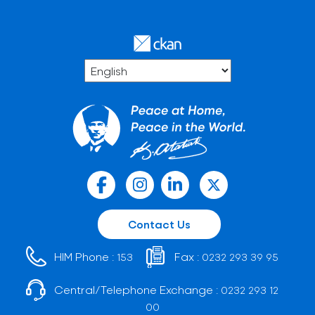
Contact Us
HIM Phone :
Fax :
153
0232 293 39 95
Central/Telephone Exchange :
0232 293 12
00