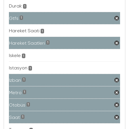
Durak
1
Gtfs
1
Hareket Saati
1
Hareket Saatleri
1
Iskele
1
Istasyon
1
Izban
1
Metro
1
Otobüs
1
Saat
1