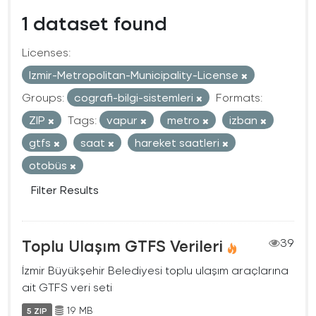
1 dataset found
Licenses:
Izmir-Metropolitan-Municipality-License
Groups:
cografi-bilgi-sistemleri
Formats:
ZIP
Tags:
vapur
metro
izban
gtfs
saat
hareket saatleri
otobüs
Filter Results
Toplu Ulaşım GTFS Verileri
39
İzmir Büyükşehir Belediyesi toplu ulaşım araçlarına
ait GTFS veri seti
19 MB
5 ZIP