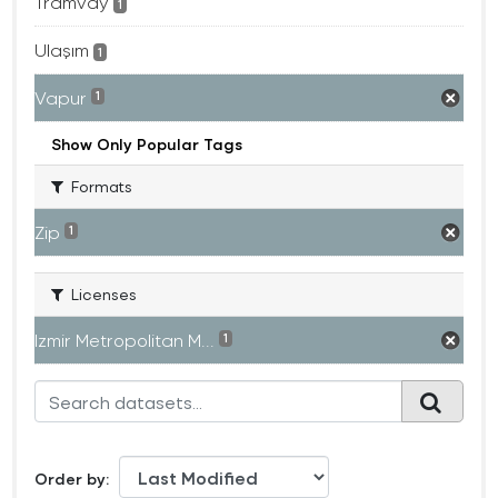
Tramvay
1
Ulaşım
1
Vapur
1
Show Only Popular Tags
Formats
Zip
1
Licenses
Izmir Metropolitan M...
1
Order by