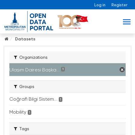
Log in
Register
Datasets
Organizations
Ulaşım Dairesi Başka...
1
Groups
Coğrafi Bilgi Sistem...
1
Mobility
1
Tags