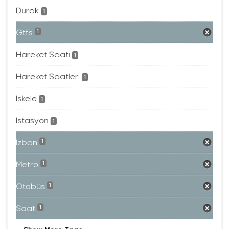
Durak
1
Gtfs
1
Hareket Saati
1
Hareket Saatleri
1
Iskele
1
Istasyon
1
Izban
1
Metro
1
Otobüs
1
Saat
1