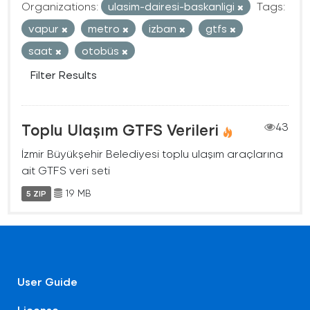
Organizations:
ulasim-dairesi-baskanligi
Tags:
vapur
metro
izban
gtfs
saat
otobüs
Filter Results
Toplu Ulaşım GTFS Verileri
43
İzmir Büyükşehir Belediyesi toplu ulaşım araçlarına
ait GTFS veri seti
19 MB
5 ZIP
User Guide
License