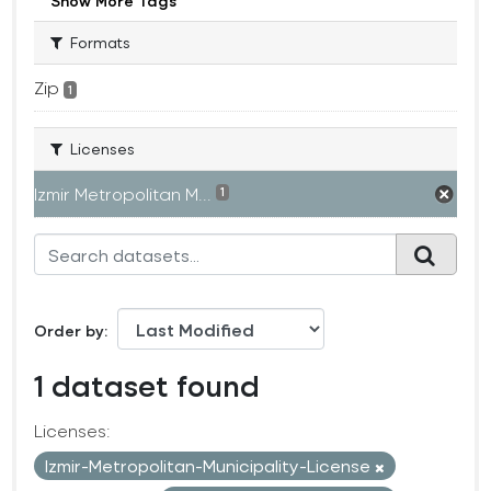
Show More Tags
Formats
Zip
1
Licenses
Izmir Metropolitan M...
1
Order by
1 dataset found
Licenses:
Izmir-Metropolitan-Municipality-License