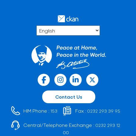
Contact Us
HIM Phone :
Fax :
153
0232 293 39 95
Central/Telephone Exchange :
0232 293 12
00