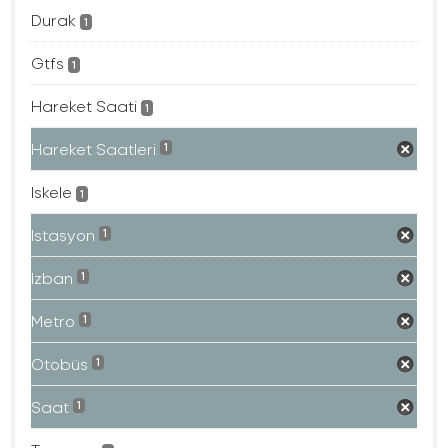
Durak
1
Gtfs
1
Hareket Saati
1
Hareket Saatleri
1
Iskele
1
Istasyon
1
Izban
1
Metro
1
Otobüs
1
Saat
1