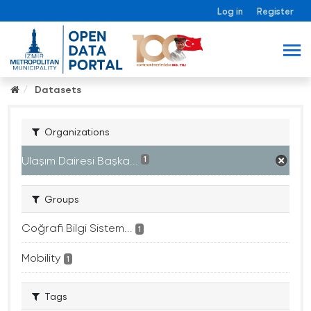
Log in
Register
Datasets
Organizations
Ulaşım Dairesi Başka...
1
Groups
Coğrafi Bilgi Sistem...
1
Mobility
1
Tags