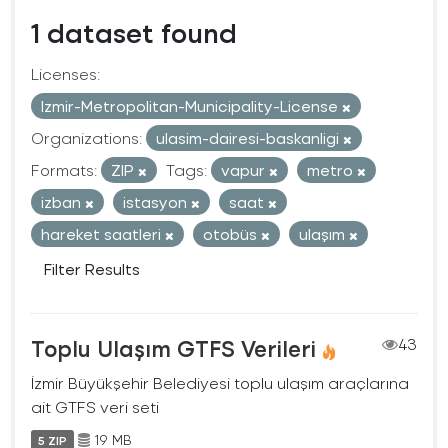
1 dataset found
Licenses:
Izmir-Metropolitan-Municipality-License
Organizations:
ulasim-dairesi-baskanligi
Formats:
ZIP
Tags:
vapur
metro
izban
istasyon
saat
hareket saatleri
otobüs
ulaşım
Filter Results
Toplu Ulaşım GTFS Verileri
43
İzmir Büyükşehir Belediyesi toplu ulaşım araçlarına
ait GTFS veri seti
19 MB
5 ZIP