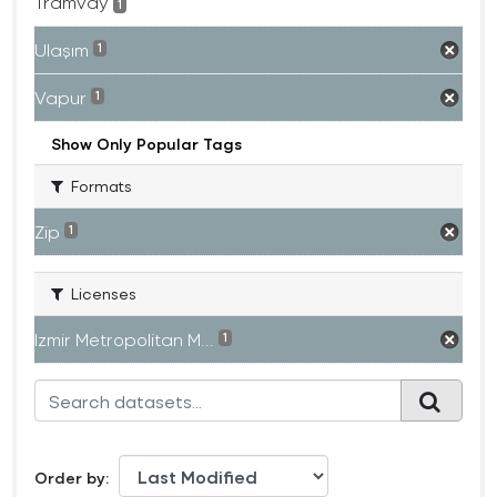
Tramvay
1
Ulaşım
1
Vapur
1
Show Only Popular Tags
Formats
Zip
1
Licenses
Izmir Metropolitan M...
1
Order by