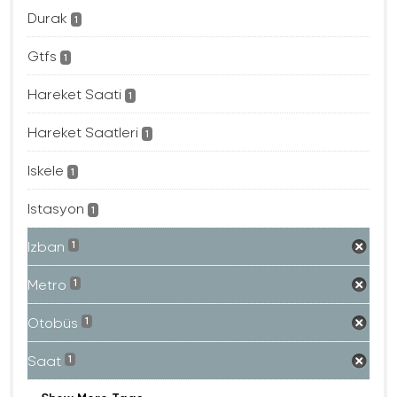
Durak
1
Gtfs
1
Hareket Saati
1
Hareket Saatleri
1
Iskele
1
Istasyon
1
Izban
1
Metro
1
Otobüs
1
Saat
1