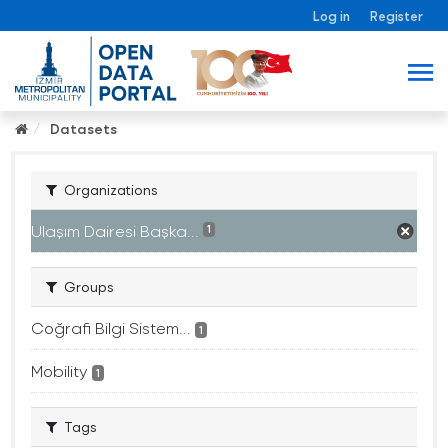
Log in
Register
Datasets
Organizations
Ulaşım Dairesi Başka...
1
Groups
Coğrafi Bilgi Sistem...
1
Mobility
1
Tags