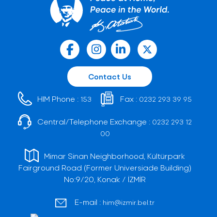
Contact Us
HIM Phone :
Fax :
153
0232 293 39 95
Central/Telephone Exchange :
0232 293 12
00
Mimar Sinan Neighborhood, Kültürpark
Fairground Road (Former Universiade Building)
No:9/20, Konak / İZMİR
E-mail :
him@izmir.bel.tr