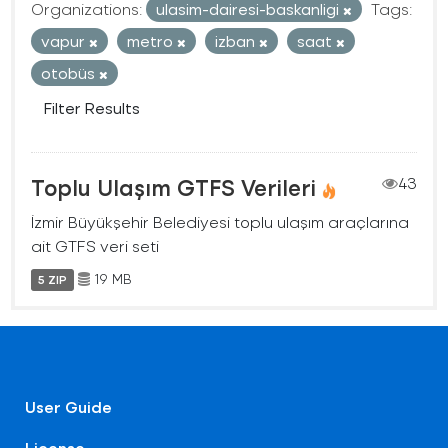
Organizations:
ulasim-dairesi-baskanligi
Tags:
vapur
metro
izban
saat
otobüs
Filter Results
Toplu Ulaşım GTFS Verileri
43
İzmir Büyükşehir Belediyesi toplu ulaşım araçlarına
ait GTFS veri seti
19 MB
5 ZIP
User Guide
License