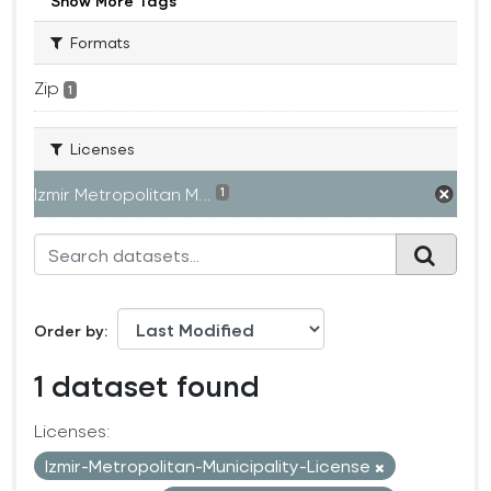
Show More Tags
Formats
Zip
1
Licenses
Izmir Metropolitan M...
1
Order by
1 dataset found
Licenses:
Izmir-Metropolitan-Municipality-License