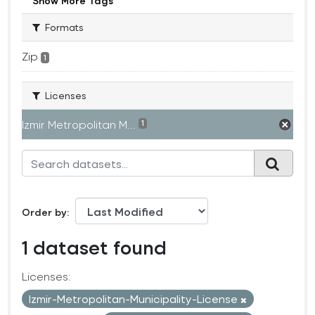
Show More Tags
Formats
Zip
1
Licenses
Izmir Metropolitan M...
1
Order by
1 dataset found
Licenses:
Izmir-Metropolitan-Municipality-License