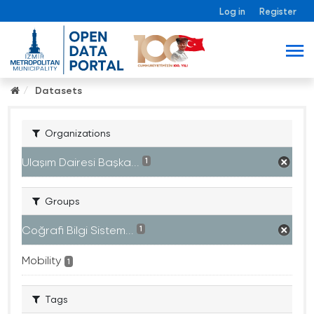
Log in
Register
Datasets
Organizations
Ulaşım Dairesi Başka...
1
Groups
Coğrafi Bilgi Sistem...
1
Mobility
1
Tags