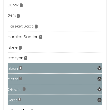
Durak
1
Gtfs
1
Hareket Saati
1
Hareket Saatleri
1
Iskele
1
Istasyon
1
Izban
1
Metro
1
Otobüs
1
Saat
1