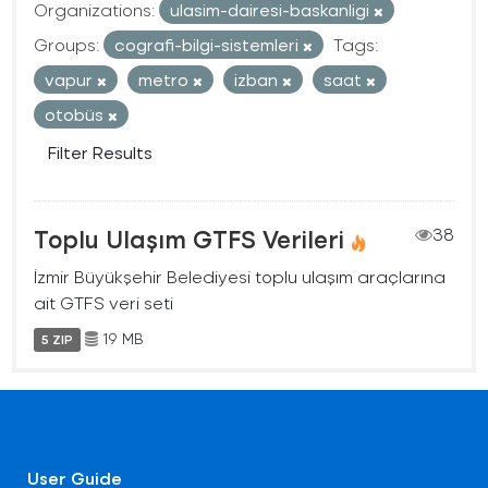
Organizations:
ulasim-dairesi-baskanligi
Groups:
cografi-bilgi-sistemleri
Tags:
vapur
metro
izban
saat
otobüs
Filter Results
Toplu Ulaşım GTFS Verileri
38
İzmir Büyükşehir Belediyesi toplu ulaşım araçlarına
ait GTFS veri seti
19 MB
5 ZIP
User Guide