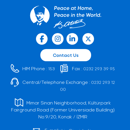
Contact Us
HIM Phone :
Fax :
153
0232 293 39 95
Central/Telephone Exchange :
0232 293 12
00
Mimar Sinan Neighborhood, Kültürpark
Fairground Road (Former Universiade Building)
No:9/20, Konak / İZMİR