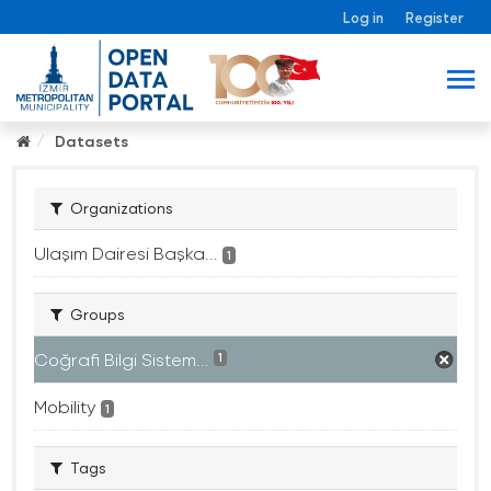
Log in
Register
Datasets
Organizations
Ulaşım Dairesi Başka...
1
Groups
Coğrafi Bilgi Sistem...
1
Mobility
1
Tags