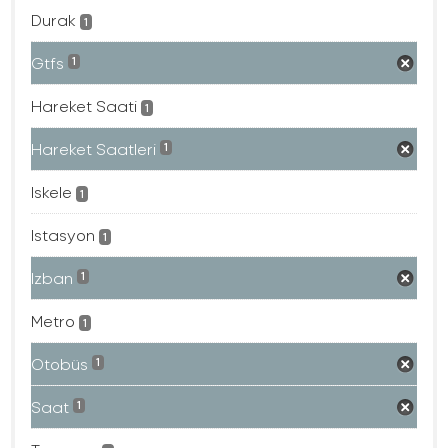
Durak
1
Gtfs
1
Hareket Saati
1
Hareket Saatleri
1
Iskele
1
Istasyon
1
Izban
1
Metro
1
Otobüs
1
Saat
1