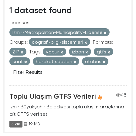
1 dataset found
Licenses:
Izmir-Metropolitan-Municipality-License
Groups:
cografi-bilgi-sistemleri
Formats:
ZIP
Tags:
vapur
izban
gtfs
saat
hareket saatleri
otobüs
Filter Results
Toplu Ulaşım GTFS Verileri
43
İzmir Büyükşehir Belediyesi toplu ulaşım araçlarına
ait GTFS veri seti
19 MB
5 ZIP