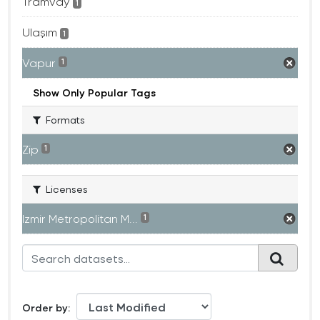
Tramvay
1
Ulaşım
1
Vapur
1
Show Only Popular Tags
Formats
Zip
1
Licenses
Izmir Metropolitan M...
1
Order by