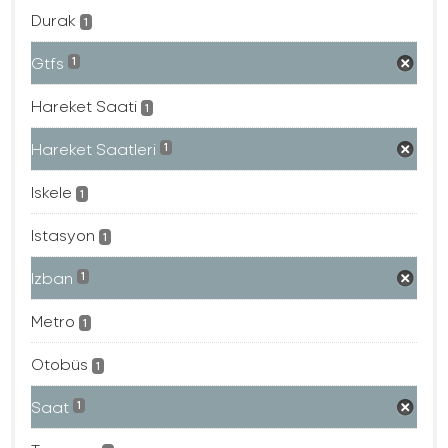
Durak
1
Gtfs
1
Hareket Saati
1
Hareket Saatleri
1
Iskele
1
Istasyon
1
Izban
1
Metro
1
Otobüs
1
Saat
1