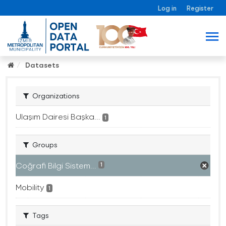
Log in
Register
Datasets
Organizations
Ulaşım Dairesi Başka...
1
Groups
Coğrafi Bilgi Sistem...
1
Mobility
1
Tags