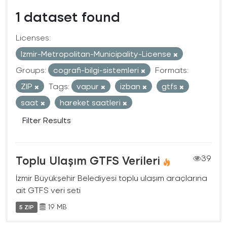
1 dataset found
Licenses:
Izmir-Metropolitan-Municipality-License
Groups:
cografi-bilgi-sistemleri
Formats:
ZIP
Tags:
vapur
izban
gtfs
saat
hareket saatleri
Filter Results
Toplu Ulaşım GTFS Verileri
39
İzmir Büyükşehir Belediyesi toplu ulaşım araçlarına
ait GTFS veri seti
19 MB
5 ZIP