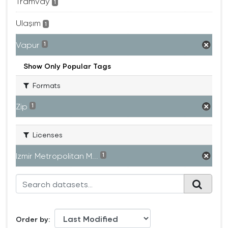
Tramvay
1
Ulaşım
1
Vapur
1
Show Only Popular Tags
Formats
Zip
1
Licenses
Izmir Metropolitan M...
1
Order by