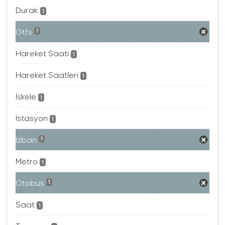
Durak
1
Gtfs
1
Hareket Saati
1
Hareket Saatleri
1
Iskele
1
Istasyon
1
Izban
1
Metro
1
Otobüs
1
Saat
1