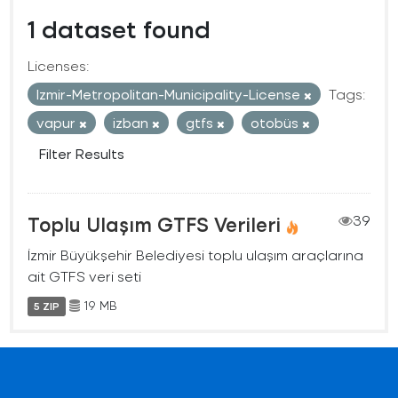
1 dataset found
Licenses:
Izmir-Metropolitan-Municipality-License
Tags:
vapur
izban
gtfs
otobüs
Filter Results
Toplu Ulaşım GTFS Verileri
39
İzmir Büyükşehir Belediyesi toplu ulaşım araçlarına
ait GTFS veri seti
19 MB
5 ZIP