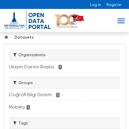
Log in
Register
Datasets
Organizations
Ulaşım Dairesi Başka...
1
Groups
Coğrafi Bilgi Sistem...
1
Mobility
1
Tags