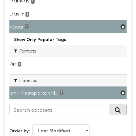
Tramvay
1
Ulaşım
1
Vapur
1
Show Only Popular Tags
Formats
Zip
1
Licenses
Izmir Metropolitan M...
1
Order by