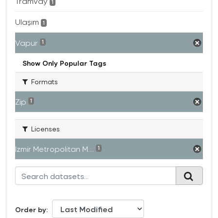
Tramvay
1
Ulaşım
1
Vapur
1
Show Only Popular Tags
Formats
Zip
1
Licenses
Izmir Metropolitan M...
1
Order by