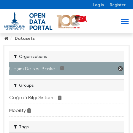
Log in
Register
Datasets
Organizations
Ulaşım Dairesi Başka...
1
Groups
Coğrafi Bilgi Sistem...
1
Mobility
1
Tags