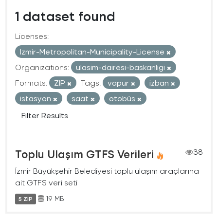
1 dataset found
Licenses:
Izmir-Metropolitan-Municipality-License
Organizations:
ulasim-dairesi-baskanligi
Formats:
ZIP
Tags:
vapur
izban
istasyon
saat
otobüs
Filter Results
Toplu Ulaşım GTFS Verileri
38
İzmir Büyükşehir Belediyesi toplu ulaşım araçlarına
ait GTFS veri seti
19 MB
5 ZIP