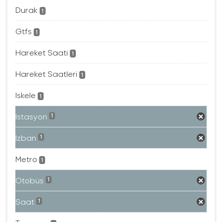
Durak
1
Gtfs
1
Hareket Saati
1
Hareket Saatleri
1
Iskele
1
Istasyon
1
Izban
1
Metro
1
Otobüs
1
Saat
1