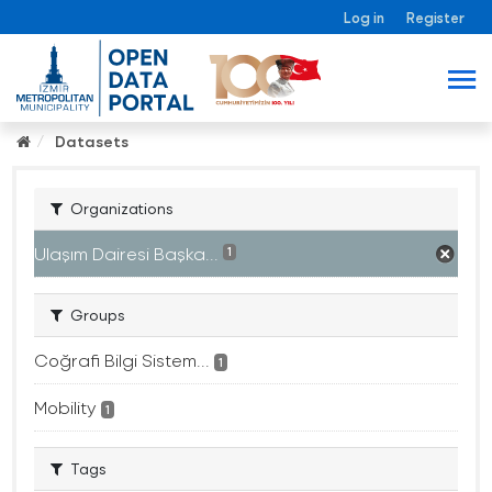
Log in
Register
Datasets
Organizations
Ulaşım Dairesi Başka...
1
Groups
Coğrafi Bilgi Sistem...
1
Mobility
1
Tags