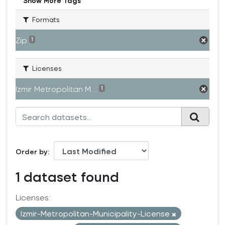
Show More Tags
Formats
Zip
1
Licenses
Izmir Metropolitan M...
1
Order by
1 dataset found
Licenses:
Izmir-Metropolitan-Municipality-License