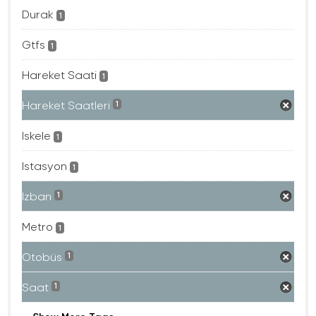
Durak
1
Gtfs
1
Hareket Saati
1
Hareket Saatleri
1
Iskele
1
Istasyon
1
Izban
1
Metro
1
Otobüs
1
Saat
1