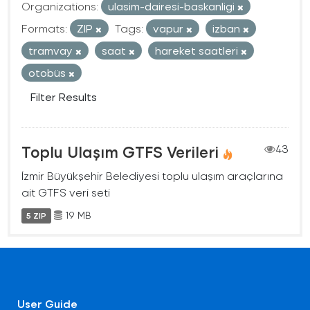
Organizations:
ulasim-dairesi-baskanligi
Formats:
ZIP
Tags:
vapur
izban
tramvay
saat
hareket saatleri
otobüs
Filter Results
Toplu Ulaşım GTFS Verileri
43
İzmir Büyükşehir Belediyesi toplu ulaşım araçlarına
ait GTFS veri seti
19 MB
5 ZIP
User Guide