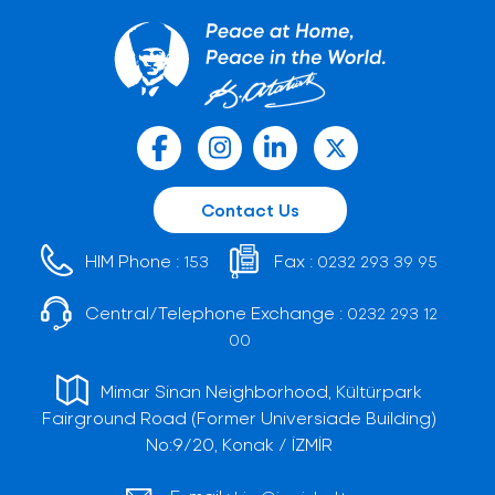
Contact Us
HIM Phone :
Fax :
153
0232 293 39 95
Central/Telephone Exchange :
0232 293 12
00
Mimar Sinan Neighborhood, Kültürpark
Fairground Road (Former Universiade Building)
No:9/20, Konak / İZMİR