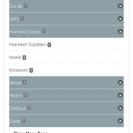
Durak
1
Gtfs
1
Hareket Saati
1
Hareket Saatleri
1
Iskele
1
Istasyon
1
Izban
1
Metro
1
Otobüs
1
Saat
1