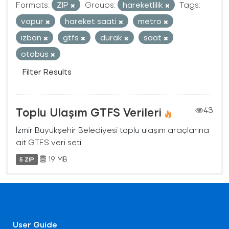
Formats:
ZIP
Groups:
hareketlilik
Tags:
vapur
hareket saati
metro
izban
gtfs
durak
saat
otobüs
Filter Results
Toplu Ulaşım GTFS Verileri
43
İzmir Büyükşehir Belediyesi toplu ulaşım araçlarına
ait GTFS veri seti
19 MB
5 ZIP
User Guide