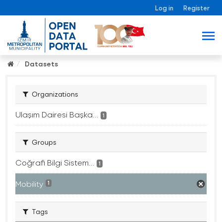
Log in
Register
Datasets
Organizations
Ulaşım Dairesi Başka...
1
Groups
Coğrafi Bilgi Sistem...
1
Mobility
1
Tags