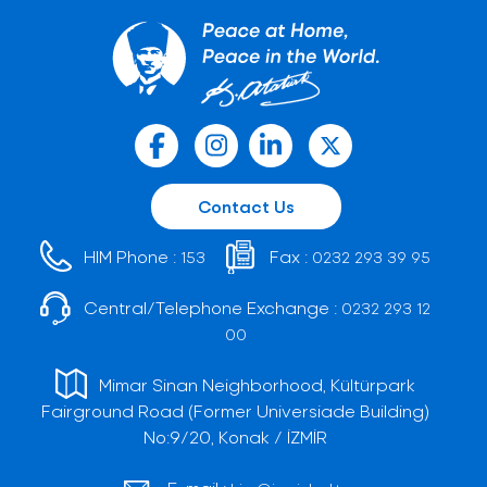
Contact Us
HIM Phone :
Fax :
153
0232 293 39 95
Central/Telephone Exchange :
0232 293 12
00
Mimar Sinan Neighborhood, Kültürpark
Fairground Road (Former Universiade Building)
No:9/20, Konak / İZMİR