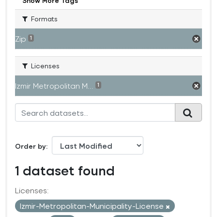
Show More Tags
Formats
Zip
1
Licenses
Izmir Metropolitan M...
1
Order by
1 dataset found
Licenses:
Izmir-Metropolitan-Municipality-License