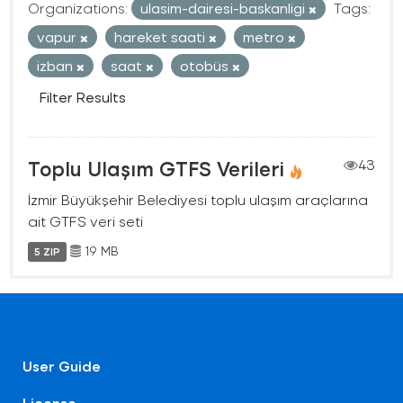
Organizations:
ulasim-dairesi-baskanligi
Tags:
vapur
hareket saati
metro
izban
saat
otobüs
Filter Results
Toplu Ulaşım GTFS Verileri
43
İzmir Büyükşehir Belediyesi toplu ulaşım araçlarına
ait GTFS veri seti
19 MB
5 ZIP
User Guide
License