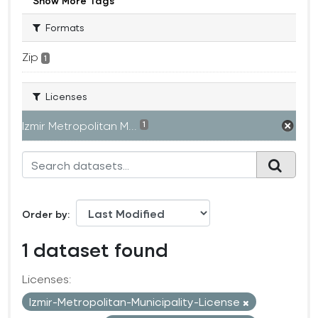
Show More Tags
Formats
Zip
1
Licenses
Izmir Metropolitan M...
1
Order by
1 dataset found
Licenses:
Izmir-Metropolitan-Municipality-License