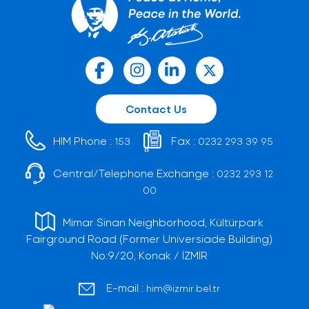
Contact Us
HIM Phone :
Fax :
153
0232 293 39 95
Central/Telephone Exchange :
0232 293 12
00
Mimar Sinan Neighborhood, Kültürpark
Fairground Road (Former Universiade Building)
No:9/20, Konak / İZMİR
E-mail :
him@izmir.bel.tr