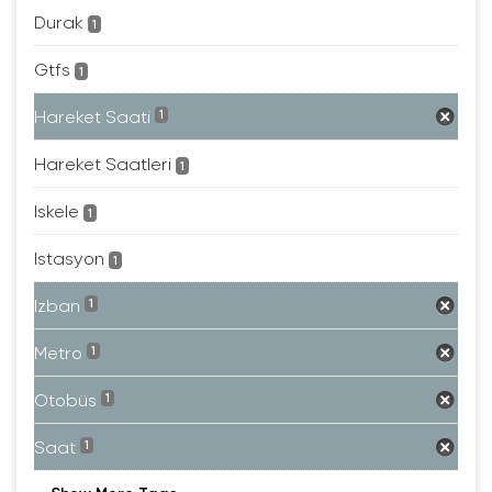
Durak
1
Gtfs
1
Hareket Saati
1
Hareket Saatleri
1
Iskele
1
Istasyon
1
Izban
1
Metro
1
Otobüs
1
Saat
1