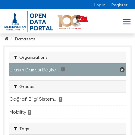
Log in
Register
Datasets
Organizations
Ulaşım Dairesi Başka...
1
Groups
Coğrafi Bilgi Sistem...
1
Mobility
1
Tags