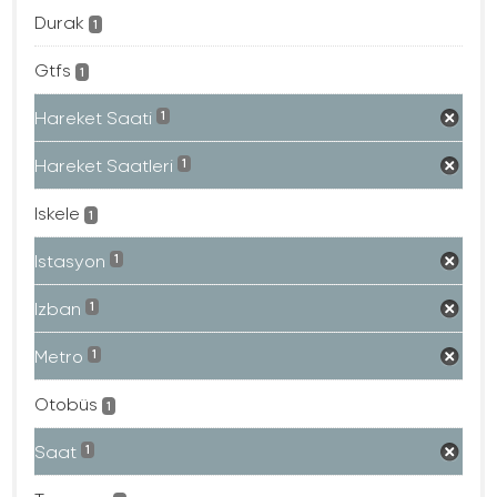
Durak
1
Gtfs
1
Hareket Saati
1
Hareket Saatleri
1
Iskele
1
Istasyon
1
Izban
1
Metro
1
Otobüs
1
Saat
1