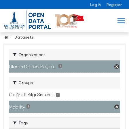
Log in
Register
Datasets
Organizations
Ulaşım Dairesi Başka...
1
Groups
Coğrafi Bilgi Sistem...
1
Mobility
1
Tags