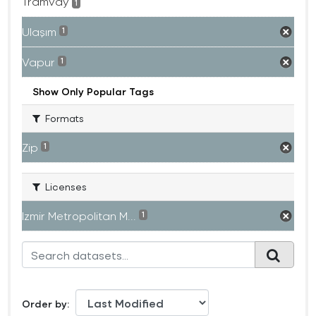
Tramvay
1
Ulaşım
1
Vapur
1
Show Only Popular Tags
Formats
Zip
1
Licenses
Izmir Metropolitan M...
1
Order by