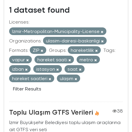
1 dataset found
Licenses:
Izmir-Metropolitan-Municipality-License
Organizations:
ulasim-dairesi-baskanligi
Formats:
ZIP
Groups:
hareketlilik
Tags:
vapur
hareket saati
metro
izban
istasyon
saat
hareket saatleri
ulaşım
Filter Results
Toplu Ulaşım GTFS Verileri
38
İzmir Büyükşehir Belediyesi toplu ulaşım araçlarına
ait GTFS veri seti