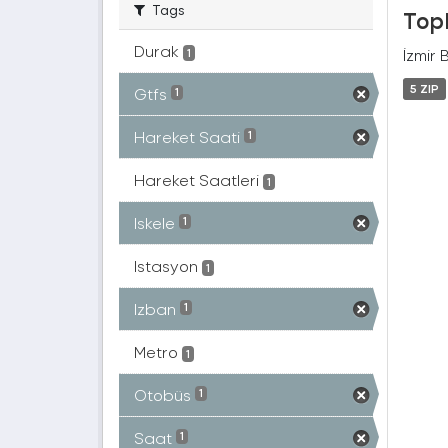
Tags
Topl
Durak
İzmir 
1
5 ZIP
Gtfs
1
Hareket Saati
1
Hareket Saatleri
1
Iskele
1
Istasyon
1
Izban
1
Metro
1
Otobüs
1
Saat
1