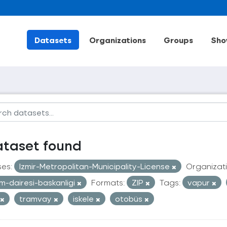
Datasets
Organizations
Groups
Sho
ataset found
ses:
Izmir-Metropolitan-Municipality-License
Organizati
im-dairesi-baskanligi
Formats:
ZIP
Tags:
vapur
tramvay
iskele
otobüs