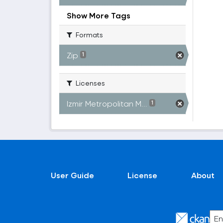
Show More Tags
Formats
Zip
1
Licenses
Izmir Metropolitan M...
1
User Guide
License
About