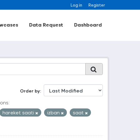
Log in
Register
wcases
Data Request
Dashboard
Order by
ons:
hareket saati
izban
saat