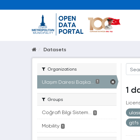
Datasets
Organizations
Ulaşım Dairesi Başka...
1
1 d
Groups
Licen
Coğrafi Bilgi Sistem...
ulas
1
gtfs
Mobility
1