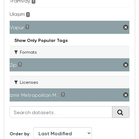
Tramvay
1
Ulaşım
1
Vapur
1
Show Only Popular Tags
Formats
Zip
1
Licenses
Izmir Metropolitan M...
1
Order by