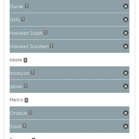
Durak
1
Gtfs
1
Hareket Saati
1
Hareket Saatleri
1
Iskele
1
Istasyon
1
Izban
1
Metro
1
Otobüs
1
Saat
1