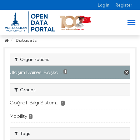
Log in
Register
Datasets
Organizations
Ulaşım Dairesi Başka...
1
Groups
Coğrafi Bilgi Sistem...
1
Mobility
1
Tags