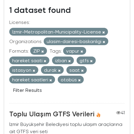
1 dataset found
Licenses:
Izmir-Metropolitan-Municipality-License
Organizations:
ulasim-dairesi-baskanligi
Formats:
ZIP
Tags:
vapur
hareket saati
izban
gtfs
istasyon
durak
saat
hareket saatleri
otobüs
Filter Results
Toplu Ulaşım GTFS Verileri
41
İzmir Büyükşehir Belediyesi toplu ulaşım araçlarına
ait GTFS veri seti