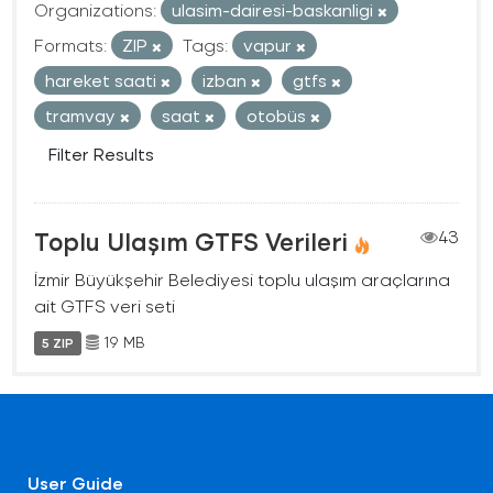
Organizations:
ulasim-dairesi-baskanligi
Formats:
ZIP
Tags:
vapur
hareket saati
izban
gtfs
tramvay
saat
otobüs
Filter Results
Toplu Ulaşım GTFS Verileri
43
İzmir Büyükşehir Belediyesi toplu ulaşım araçlarına
ait GTFS veri seti
19 MB
5 ZIP
User Guide