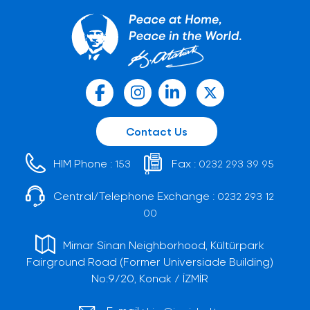
Contact Us
HIM Phone :
Fax :
153
0232 293 39 95
Central/Telephone Exchange :
0232 293 12
00
Mimar Sinan Neighborhood, Kültürpark
Fairground Road (Former Universiade Building)
No:9/20, Konak / İZMİR