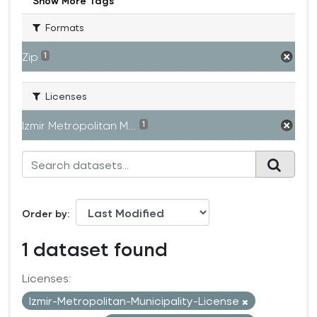
Show More Tags
Formats
Zip
1
Licenses
Izmir Metropolitan M...
1
Order by
1 dataset found
Licenses:
Izmir-Metropolitan-Municipality-License