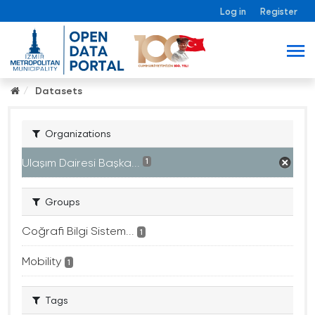
Log in
Register
Datasets
Organizations
Ulaşım Dairesi Başka...
1
Groups
Coğrafi Bilgi Sistem...
1
Mobility
1
Tags