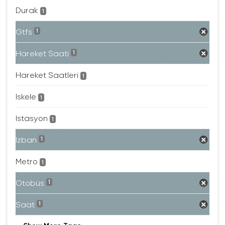
Durak
1
Gtfs
1
Hareket Saati
1
Hareket Saatleri
1
Iskele
1
Istasyon
1
Izban
1
Metro
1
Otobüs
1
Saat
1