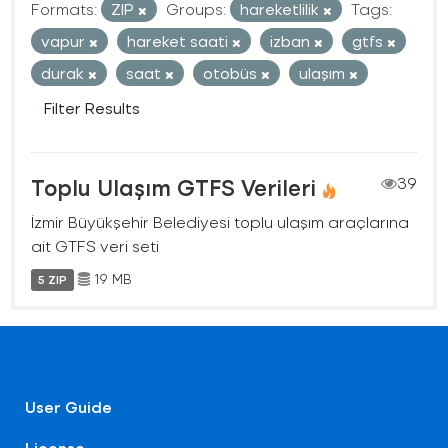
Formats:
ZIP
Groups:
hareketlilik
Tags:
vapur
hareket saati
izban
gtfs
durak
saat
otobüs
ulaşım
Filter Results
Toplu Ulaşım GTFS Verileri
39
İzmir Büyükşehir Belediyesi toplu ulaşım araçlarına
ait GTFS veri seti
19 MB
5 ZIP
User Guide
License