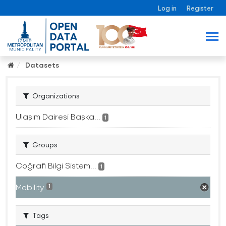
Log in
Register
Datasets
Organizations
Ulaşım Dairesi Başka...
1
Groups
Coğrafi Bilgi Sistem...
1
Mobility
1
Tags