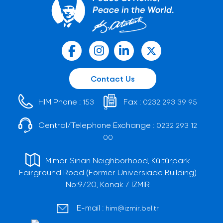
Contact Us
HIM Phone :
Fax :
153
0232 293 39 95
Central/Telephone Exchange :
0232 293 12
00
Mimar Sinan Neighborhood, Kültürpark
Fairground Road (Former Universiade Building)
No:9/20, Konak / İZMİR
E-mail :
him@izmir.bel.tr