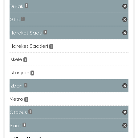
Durak
1
Gtfs
1
Hareket Saati
1
Hareket Saatleri
1
Iskele
1
Istasyon
1
Izban
1
Metro
1
Otobüs
1
Saat
1