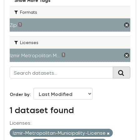
Show More Tags
Formats
Zip
1
Licenses
Izmir Metropolitan M...
1
Order by
1 dataset found
Licenses:
Izmir-Metropolitan-Municipality-License