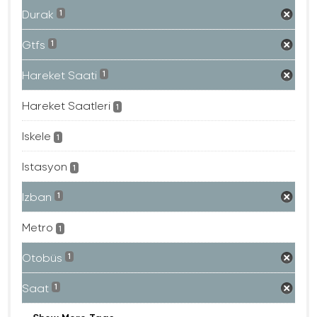
Durak
1
Gtfs
1
Hareket Saati
1
Hareket Saatleri
1
Iskele
1
Istasyon
1
Izban
1
Metro
1
Otobüs
1
Saat
1