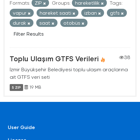
Formats:
ZIP
Groups:
hareketlilik
Tags:
vapur
hareket saati
izban
gtfs
durak
saat
otobüs
Filter Results
Toplu Ulaşım GTFS Verileri
38
İzmir Büyükşehir Belediyesi toplu ulaşım araçlarına
ait GTFS veri seti
19 MB
5 ZIP
User Guide
License