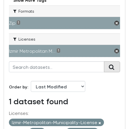
Show More Tags
Formats
Zip
1
Licenses
Izmir Metropolitan M...
1
Order by
1 dataset found
Licenses:
Izmir-Metropolitan-Municipality-License