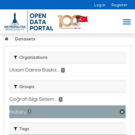
Log in
Register
Datasets
Organizations
Ulaşım Dairesi Başka...
1
Groups
Coğrafi Bilgi Sistem...
1
Mobility
1
Tags