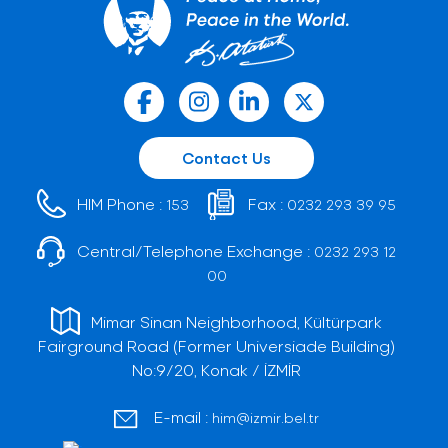
Contact Us
HIM Phone :
Fax :
153
0232 293 39 95
Central/Telephone Exchange :
0232 293 12
00
Mimar Sinan Neighborhood, Kültürpark
Fairground Road (Former Universiade Building)
No:9/20, Konak / İZMİR
E-mail :
him@izmir.bel.tr